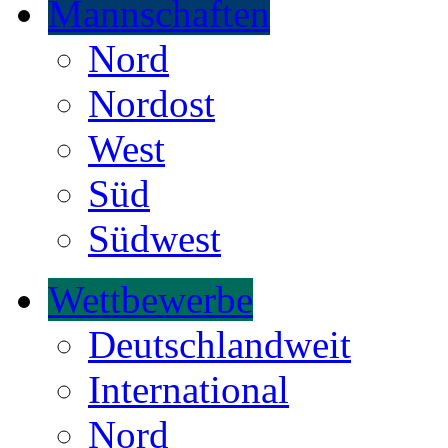
Mannschaften
Nord
Nordost
West
Süd
Südwest
Wettbewerbe
Deutschlandweit
International
Nord