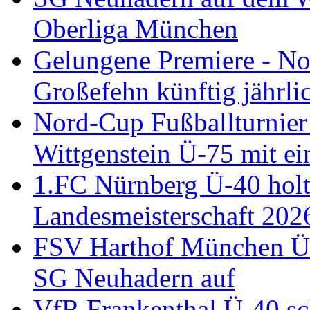
Oberliga München
Gelungene Premiere - N
Großefehn künftig jährlic
Nord-Cup Fußballturnie
Wittgenstein Ü-75 mit ei
1.FC Nürnberg Ü-40 holt
Landesmeisterschaft 202
FSV Harthof München Ü-3
SG Neuhadern auf
VfR Frankenthal Ü-40 sc