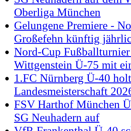
Oberliga München
Gelungene Premiere - N
Großefehn künftig jährlic
Nord-Cup Fußballturnie
Wittgenstein Ü-75 mit ei
1.FC Nürnberg Ü-40 holt
Landesmeisterschaft 202
FSV Harthof München Ü-3
SG Neuhadern auf
VfR Frankenthal Ü-40 sc