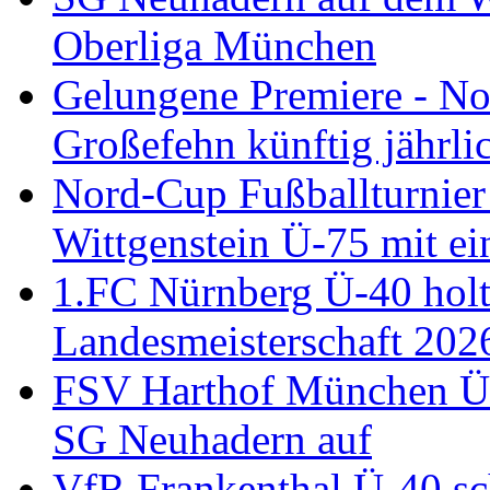
Oberliga München
Gelungene Premiere - N
Großefehn künftig jährlic
Nord-Cup Fußballturnie
Wittgenstein Ü-75 mit ei
1.FC Nürnberg Ü-40 holt
Landesmeisterschaft 202
FSV Harthof München Ü-3
SG Neuhadern auf
VfR Frankenthal Ü-40 sc