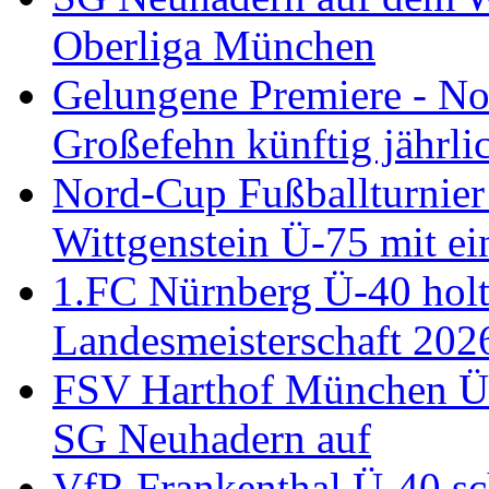
Oberliga München
Gelungene Premiere - N
Großefehn künftig jährlic
Nord-Cup Fußballturnie
Wittgenstein Ü-75 mit ei
1.FC Nürnberg Ü-40 holt
Landesmeisterschaft 202
FSV Harthof München Ü-3
SG Neuhadern auf
VfR Frankenthal Ü-40 sc