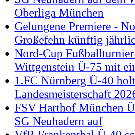
Oberliga München
Gelungene Premiere - N
Großefehn künftig jährlic
Nord-Cup Fußballturnie
Wittgenstein Ü-75 mit ei
1.FC Nürnberg Ü-40 holt
Landesmeisterschaft 202
FSV Harthof München Ü-3
SG Neuhadern auf
VfR Frankenthal Ü-40 sc