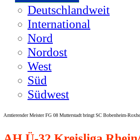
Deutschlandweit
International
Nord
Nordost
West
Süd
Südwest
Amtierender Meister FG 08 Mutterstadt bringt SC Bobenheim-Roxhei
AH Ü-32 Kreisliga Rhein/