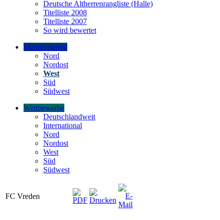
Deutsche Altherrenrangliste (Halle)
Titelliste 2008
Titelliste 2007
So wird bewertet
Mannschaften
Nord
Nordost
West
Süd
Südwest
Wettbewerbe
Deutschlandweit
International
Nord
Nordost
West
Süd
Südwest
FC Vreden