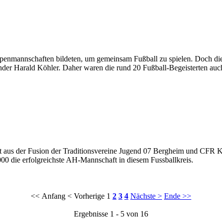
eipenmannschaften bildeten, um gemeinsam Fußball zu spielen. Doch die
der Harald Köhler. Daher waren die rund 20 Fußball-Begeisterten auch
aus der Fusion der Traditionsvereine Jugend 07 Bergheim und CFR Ken
0 die erfolgreichste AH-Mannschaft in diesem Fussballkreis.
<< Anfang
< Vorherige
1
2
3
4
Nächste >
Ende >>
Ergebnisse 1 - 5 von 16