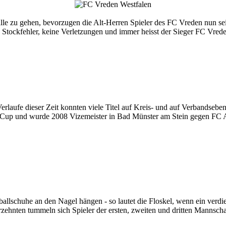
 Halle zu gehen, bevorzugen die Alt-Herren Spieler des FC Vreden nun s
e Stockfehler, keine Verletzungen und immer heisst der Sieger FC Vred
Verlaufe dieser Zeit konnten viele Titel auf Kreis- und auf Verbands
r Cup und wurde 2008 Vizemeister in Bad Münster am Stein gegen FC 
ballschuhe an den Nagel hängen - so lautet die Floskel, wenn ein verd
rzehnten tummeln sich Spieler der ersten, zweiten und dritten Mannscha