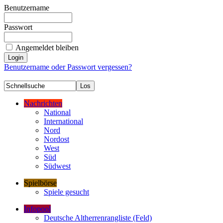
Benutzername
Passwort
Angemeldet bleiben
Benutzername oder Passwort vergessen?
Nachrichten
National
International
Nord
Nordost
West
Süd
Südwest
Spielbörse
Spiele gesucht
Infopool
Deutsche Altherrenrangliste (Feld)