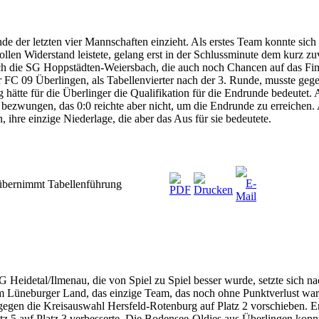
de der letzten vier Mannschaften einzieht. Als erstes Team konnte sic
ollen Widerstand leistete, gelang erst in der Schlussminute dem kurz z
h die SG Hoppstädten-Weiersbach, die auch noch Chancen auf das Final
r FC 09 Überlingen, als Tabellenvierter nach der 3. Runde, musste geg
g hätte für die Überlinger die Qualifikation für die Endrunde bedeutet. 
ht bezwungen, das 0:0 reichte aber nicht, um die Endrunde zu erreiche
 ihre einzige Niederlage, die aber das Aus für sie bedeutete.
 übernimmt Tabellenführung
 SG Heidetal/Ilmenau, die von Spiel zu Spiel besser wurde, setzte si
m Lüneburger Land, das einzige Team, das noch ohne Punktverlust war.
egen die Kreisauswahl Hersfeld-Rotenburg auf Platz 2 vorschieben. Er
z 5 auf Platz 3 verbesserte. Die Bodensee-Oldies aus Überlingen konn