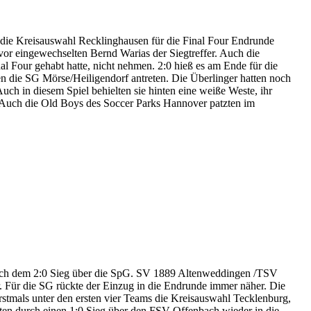
h die Kreisauswahl Recklinghausen für die Final Four Endrunde
uvor eingewechselten Bernd Warias der Siegtreffer. Auch die
 Four gehabt hatte, nicht nehmen. 2:0 hieß es am Ende für die
en die SG Mörse/Heiligendorf antreten. Die Überlinger hatten noch
Auch in diesem Spiel behielten sie hinten eine weiße Weste, ihr
n. Auch die Old Boys des Soccer Parks Hannover patzten im
ch nach dem 2:0 Sieg über die SpG. SV 1889 Altenweddingen /TSV
 Für die SG rückte der Einzug in die Endrunde immer näher. Die
stmals unter den ersten vier Teams die Kreisauswahl Tecklenburg,
ten durch einen 1:0 Sieg über den FSV Offenbach wieder in die