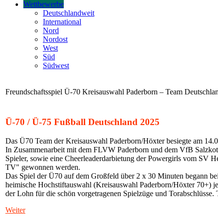
Wettbewerbe
Deutschlandweit
International
Nord
Nordost
West
Süd
Südwest
Freundschaftsspiel Ü-70 Kreisauswahl Paderborn – Team Deutschl
Ü-70 / Ü-75 Fußball Deutschland 2025
Das Ü70 Team der Kreisauswahl Paderborn/Höxter besiegte am 14.06.2
In Zusammenarbeit mit dem FLVW Paderborn und dem VfB Salzkotten
Spieler, sowie eine Cheerleaderdarbietung der Powergirls vom SV He
TV" gewonnen werden.
Das Spiel der Ü70 auf dem Großfeld über 2 x 30 Minuten begann bei
heimische Hochstiftauswahl (Kreisauswahl Paderborn/Höxter 70+) je
der Lohn für die schön vorgetragenen Spielzüge und Torabschlüsse. T
Weiter