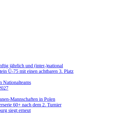
g jährlich und (inter-)national
n Ü-75 mit einen achtbaren 3. Platz
n Nationalteams
2027
ranen-Mannschaften in Polen
rserie 60+ nach dem 2. Turnier
urg siegt erneut