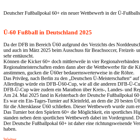
Deutscher Fußballpokal 60+ ein neuer Wettbewerb in der Ü-Fußball
Ü-60 Fußball in Deutschland 2025
Da der DFB im Bereich Ü60 aufgrund des Verzichts des Norddeutschen 
und auch im März 2025 beim Ausschuss für Beachsoccer, Freizeit- u
sehr enttäuscht.
Können die Kicker 60+ doch mittlerweile in vier Regionalverbänden
Regionalmeisterschaften enden dann aber die Wettbewerbe für die Ki
anstimmen, gucken die Ü60er bedauernswerterweise in die Röhre.
Das Privileg, nach Berlin zu den „Deutschen Ü-Meisterschaften“ auf 
Allerdings würde ein DFB-Ü60-Cup, wie all die anderen DFB-Ü-Cups,
DFB-Ü-Cup wäre zudem ein Marathon über Kreis-, Landes- und Regio
Am 24. Mai 2025 fand in Kelsterbach der Deutsche Fußballpokal 60+ (
Es war ein Ein-Tages-Turnier auf Kleinfeld, an dem die 20 besten 
für die Altersklasse Ü60 schließen. Dieser Wettbewerb wurde zum e
Das Turnier bot den Spielern 60+ die Möglichkeit, ein sportliches Hi
standen neben dem sportlichen Wettbewerb dabei im Vordergrund. Di
Der Deutsche Fußballpokal 60+ ist daher eine richtungsweisende Veran
haben.
Weiter