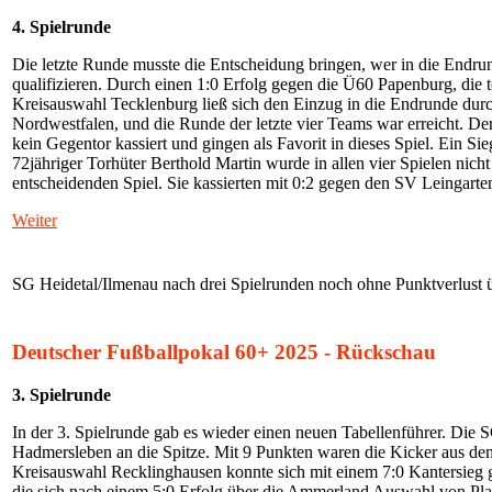
4. Spielrunde
Die letzte Runde musste die Entscheidung bringen, wer in die Endrun
qualifizieren. Durch einen 1:0 Erfolg gegen die Ü60 Papenburg, die t
Kreisauswahl Tecklenburg ließ sich den Einzug in die Endrunde durc
Nordwestfalen, und die Runde der letzte vier Teams war erreicht. De
kein Gegentor kassiert und gingen als Favorit in dieses Spiel. Ein Sie
72jähriger Torhüter Berthold Martin wurde in allen vier Spielen nic
entscheidenden Spiel. Sie kassierten mit 0:2 gegen den SV Leingarten,
Weiter
SG Heidetal/Ilmenau nach drei Spielrunden noch ohne Punktverlust
Deutscher Fußballpokal 60+ 2025 - Rückschau
3. Spielrunde
In der 3. Spielrunde gab es wieder einen neuen Tabellenführer. Die
Hadmersleben an die Spitze. Mit 9 Punkten waren die Kicker aus de
Kreisauswahl Recklinghausen konnte sich mit einem 7:0 Kantersieg g
die sich nach einem 5:0 Erfolg über die Ammerland Auswahl von Plat