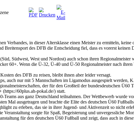
szene
Verbandes, in dieser Altersklasse einen Meister zu ermitteln, keine o
nd Breitensport des DFB die Entscheidung fiel, dass es vorerst kein
 (Süd, Südwest, West und Nordost) auch schon ihren Regionalmeister 
cker 60+. Wenn die Ü-32, Ü-40 und Ü-50 Regionalmeister nach ihren Tu
Kosten des DFB zu reisen, bleibt ihnen aber leider versagt.
 auch nur mit 5 Mannschaften im Ligamodus ausgespielt werden, K.O.
nalmeisterschaften, der für den Großteil der bundesdeutschen Ü60 Te
https://60plus.ah-pokal.de/) statt.
Ü60-Teams aus ganz Deutschland teilnahmen. Der Wettbewerb wurde von 
rsten Mal ausgetragen und brachte die Elite des deutschen Ü60 Fußbal
ghlight zu erleben, das sie in ihrer Jugend- und Aktivenzeit so nicht e
e Veranstaltung sorgte für Spaß, Begeisterung und unvergessliche Mo
staltung für den deutschen Ü60 Fußball und zeigt, dass auch in dieser