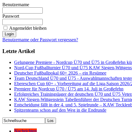
Benutzername
Passwort
Angemeldet bleiben
Benutzername oder Passwort vergessen?
Letzte Artikel
Gelungene Premiere - Nordcup Ü70 und Ü75 in Großefehn künfti
Nord-Cup Fußballturnier Ü70 und Ü75 KAW Siegen-Wittgenstei
Deutscher Fußballpokal 60+ 2026 – ein Resümee
Team Deutschland Ü70 und Ü75 - Auswahlmannschaften teste
Ebereschen Cup 60+ - Vorbereitung auf die Liga-Saison 2026/
Premiere für Nordcup Ü70 / Ü75 am 14. Juli in Großefehn
Erfolgreiches Trainingslager der deutschen Ü70 und Ü75 Vete
KAW Siegen-Wittgenstein Tabellenführer der Deutschen Turnie
Entscheidung fällt in der 4. und 5. Spielrunde – KAW Tecklenb
Spitzenteams schon auf den Weg in die Endrunde
Nachrichten