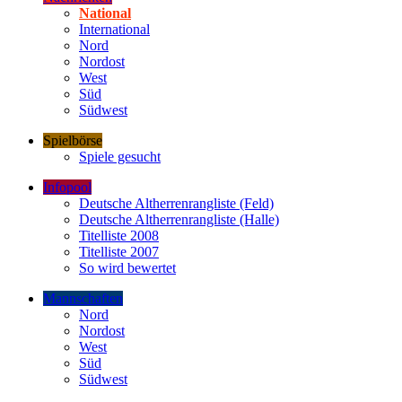
National
International
Nord
Nordost
West
Süd
Südwest
Spielbörse
Spiele gesucht
Infopool
Deutsche Altherrenrangliste (Feld)
Deutsche Altherrenrangliste (Halle)
Titelliste 2008
Titelliste 2007
So wird bewertet
Mannschaften
Nord
Nordost
West
Süd
Südwest