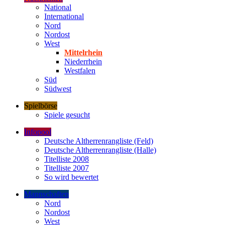
National
International
Nord
Nordost
West
Mittelrhein
Niederrhein
Westfalen
Süd
Südwest
Spielbörse
Spiele gesucht
Infopool
Deutsche Altherrenrangliste (Feld)
Deutsche Altherrenrangliste (Halle)
Titelliste 2008
Titelliste 2007
So wird bewertet
Mannschaften
Nord
Nordost
West