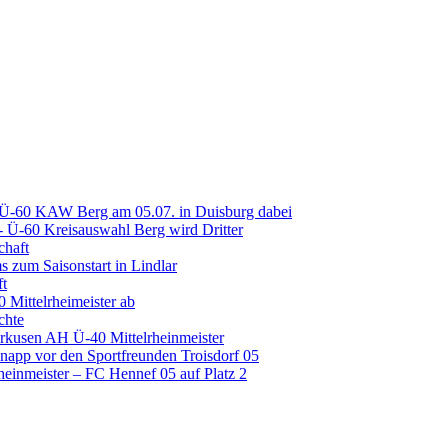
 Ü-60 KAW Berg am 05.07. in Duisburg dabei
Ü-60 Kreisauswahl Berg wird Dritter
chaft
 zum Saisonstart in Lindlar
ft
 Mittelrheimeister ab
chte
erkusen AH Ü-40 Mittelrheinmeister
napp vor den Sportfreunden Troisdorf 05
inmeister – FC Hennef 05 auf Platz 2