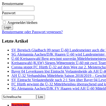
Benutzername
Passwort
Angemeldet bleiben
Benutzername oder Passwort vergessen?
Letzte Artikel
SV Bergisch Gladbach 09 neuer Ü-60 Landesmeister auch die
SG Alemannia Aachen/DJK Haaren Ü-60 wird Landesmeister - 
Ü-60 Kreisauswahl Berg gewinnt souverän Mittelrheinmeisters
Kreisauswahl (KAW) Siegen-Wittgenstein Ü-60 mit zwei Teams
Corona stoppt FC Hürth Ü-32 auf dem Weg zur 2. Meisterscha
Bayer 04 Leverkusen löst Eintracht Verlautenheide als AH Ü-40
AH Ü-32 Verbandsliga Mittelrhein Saison 2018/2019 – Geschi
SV Eintracht Verlautenheide nach 2:1 Sieg über Bayer 04 Lev
FC Hürth gewinnt die Ü-32 Mittelrheinliga überraschend und k
SG Alemannia Aachen/DJK FV Haaren wird AH Ü-60 Mittelrhe
Nachrichten