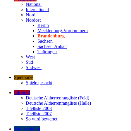
National
International
Nord
Nordost
Berlin
Mecklenburg-Vorpommern
Brandenburg
Sachsen
Sachsen-Anhalt
Thüringen
West
Süd
Südwest
Spielbörse
Spiele gesucht
Infopool
Deutsche Altherrenrangliste (Feld)
Deutsche Altherrenrangliste (Halle)
Titelliste 2008
Titelliste 2007
So wird bewertet
Mannschaften