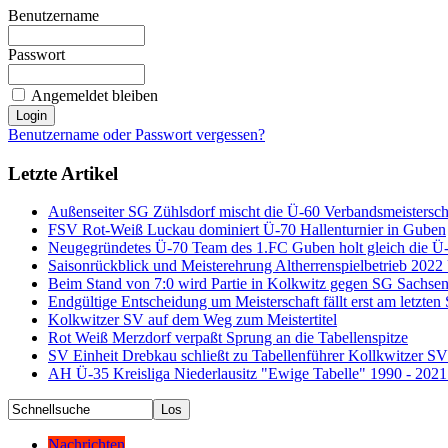
Benutzername
Passwort
Angemeldet bleiben
Benutzername oder Passwort vergessen?
Letzte Artikel
Außenseiter SG Zühlsdorf mischt die Ü-60 Verbandsmeistersch
FSV Rot-Weiß Luckau dominiert Ü-70 Hallenturnier in Guben
Neugegründetes Ü-70 Team des 1.FC Guben holt gleich die Ü-
Saisonrückblick und Meisterehrung Altherrenspielbetrieb 202
Beim Stand von 7:0 wird Partie in Kolkwitz gegen SG Sachse
Endgültige Entscheidung um Meisterschaft fällt erst am letzten 
Kolkwitzer SV auf dem Weg zum Meistertitel
Rot Weiß Merzdorf verpaßt Sprung an die Tabellenspitze
SV Einheit Drebkau schließt zu Tabellenführer Kollkwitzer S
AH Ü-35 Kreisliga Niederlausitz "Ewige Tabelle" 1990 - 2021
Nachrichten