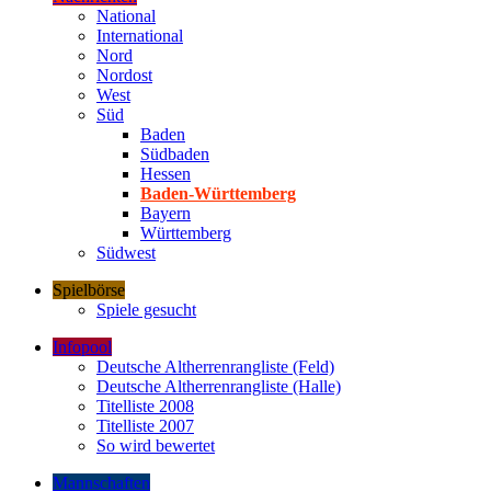
National
International
Nord
Nordost
West
Süd
Baden
Südbaden
Hessen
Baden-Württemberg
Bayern
Württemberg
Südwest
Spielbörse
Spiele gesucht
Infopool
Deutsche Altherrenrangliste (Feld)
Deutsche Altherrenrangliste (Halle)
Titelliste 2008
Titelliste 2007
So wird bewertet
Mannschaften