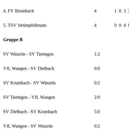
4. FV Brombach
4
1
0
3
5. TSV Strümpfelbrunn
4
0
0
4
Gruppe B
SV Winzeln - SV Tieringen
1:2
VfL Wangen - SV Dielbach
0:0
SV Krumbach - SV Winzeln
0:2
SV Tieringen - VfL Wangen
2:0
SV Dielbach - SV Krumbach
5:0
VfL Wangen - SV Winzeln
0:2