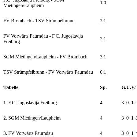
1:0
Mietingen/Laupheim
FV Brombach - TSV Strümpelbrunn
2:1
FV Vorwärts Faurndau - F.C. Jugoslavija
2:1
Freiburg
SGM Mietingen/Laupheim - FV Brombach
3:1
TSV Strümpfelbrunn - FV Vorwärts Faurndau
0:1
Tabelle
Sp.
G.
U.
V.
1. F.C. Jugoslavija Freiburg
4
3
0
1
2. SGM Mietingen/Laupheim
4
3
0
1
3. FV Vorwärts Faurndau
4
3
0
1