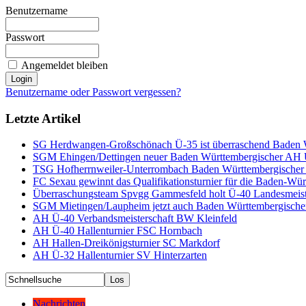
Benutzername
Passwort
Angemeldet bleiben
Benutzername oder Passwort vergessen?
Letzte Artikel
SG Herdwangen-Großschönach Ü-35 ist überraschend Baden W
SGM Ehingen/Dettingen neuer Baden Württembergischer AH Ü
TSG Hofherrnweiler-Unterrombach Baden Württembergischer
FC Sexau gewinnt das Qualifikationsturnier für die Baden-Wü
Überraschungsteam Spvgg Gammesfeld holt Ü-40 Landesmeiste
SGM Mietingen/Laupheim jetzt auch Baden Württembergischer
AH Ü-40 Verbandsmeisterschaft BW Kleinfeld
AH Ü-40 Hallenturnier FSC Hornbach
AH Hallen-Dreikönigsturnier SC Markdorf
AH Ü-32 Hallenturnier SV Hinterzarten
Nachrichten