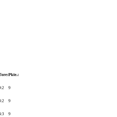
Tore:
Pkte.:
9:2
9
8:2
9
4:3
9