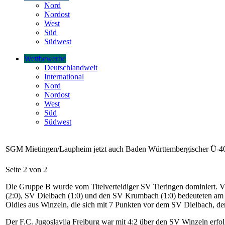
Nord
Nordost
West
Süd
Südwest
Wettbewerbe
Deutschlandweit
International
Nord
Nordost
West
Süd
Südwest
SGM Mietingen/Laupheim jetzt auch Baden Württembergischer Ü-40
Seite 2 von 2
Die Gruppe B wurde vom Titelverteidiger SV Tieringen dominiert. 
(2:0), SV Dielbach (1:0) und den SV Krumbach (1:0) bedeuteten am E
Oldies aus Winzeln, die sich mit 7 Punkten vor dem SV Dielbach, der 
Der F.C. Jugoslavija Freiburg war mit 4:2 über den SV Winzeln erfo