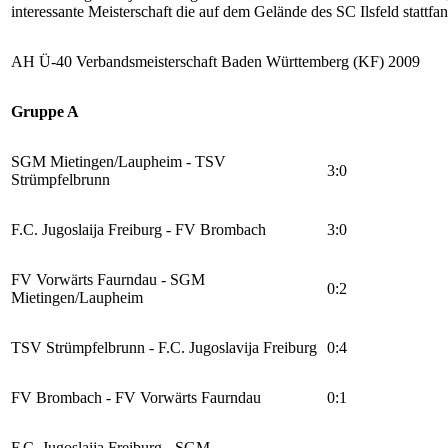
interessante Meisterschaft die auf dem Gelände des SC Ilsfeld stat
AH Ü-40 Verbandsmeisterschaft Baden Württemberg (KF) 2009
Gruppe A
SGM Mietingen/Laupheim - TSV
3:0
Strümpfelbrunn
F.C. Jugoslaija Freiburg - FV Brombach
3:0
FV Vorwärts Faurndau - SGM
0:2
Mietingen/Laupheim
TSV Strümpfelbrunn - F.C. Jugoslavija Freiburg
0:4
FV Brombach - FV Vorwärts Faurndau
0:1
F.C. Jugoslaija Freiburg - SGM