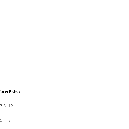
ore:
Pkte.:
2:3
12
:3
7