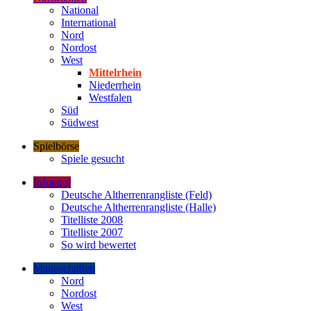
National
International
Nord
Nordost
West
Mittelrhein
Niederrhein
Westfalen
Süd
Südwest
Spielbörse
Spiele gesucht
Infopool
Deutsche Altherrenrangliste (Feld)
Deutsche Altherrenrangliste (Halle)
Titelliste 2008
Titelliste 2007
So wird bewertet
Mannschaften
Nord
Nordost
West