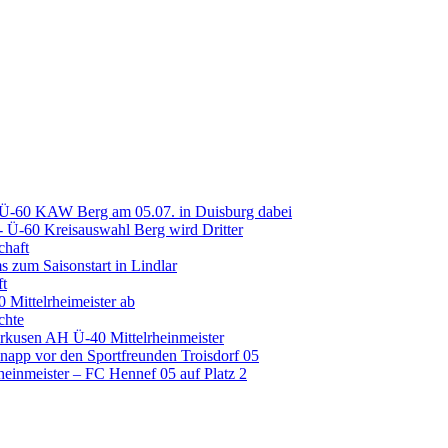
 Ü-60 KAW Berg am 05.07. in Duisburg dabei
Ü-60 Kreisauswahl Berg wird Dritter
chaft
 zum Saisonstart in Lindlar
ft
 Mittelrheimeister ab
chte
erkusen AH Ü-40 Mittelrheinmeister
napp vor den Sportfreunden Troisdorf 05
inmeister – FC Hennef 05 auf Platz 2