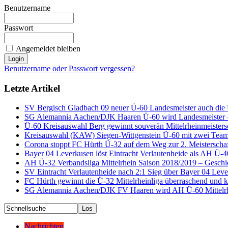
Benutzername
Passwort
Angemeldet bleiben
Benutzername oder Passwort vergessen?
Letzte Artikel
SV Bergisch Gladbach 09 neuer Ü-60 Landesmeister auch die
SG Alemannia Aachen/DJK Haaren Ü-60 wird Landesmeister - 
Ü-60 Kreisauswahl Berg gewinnt souverän Mittelrheinmeisters
Kreisauswahl (KAW) Siegen-Wittgenstein Ü-60 mit zwei Teams
Corona stoppt FC Hürth Ü-32 auf dem Weg zur 2. Meisterscha
Bayer 04 Leverkusen löst Eintracht Verlautenheide als AH Ü-40
AH Ü-32 Verbandsliga Mittelrhein Saison 2018/2019 – Geschi
SV Eintracht Verlautenheide nach 2:1 Sieg über Bayer 04 Lev
FC Hürth gewinnt die Ü-32 Mittelrheinliga überraschend und k
SG Alemannia Aachen/DJK FV Haaren wird AH Ü-60 Mittelrhe
Nachrichten