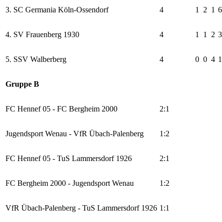
3. SC Germania Köln-Ossendorf
4
1
2
1
6
4. SV Frauenberg 1930
4
1
1
2
3
5. SSV Walberberg
4
0
0
4
1
Gruppe B
FC Hennef 05 - FC Bergheim 2000
2:1
Jugendsport Wenau - VfR Übach-Palenberg
1:2
FC Hennef 05 - TuS Lammersdorf 1926
2:1
FC Bergheim 2000 - Jugendsport Wenau
1:2
VfR Übach-Palenberg - TuS Lammersdorf 1926
1:1