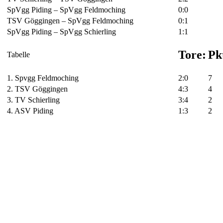
SpVgg Piding – SpVgg Feldmoching
0:0
TSV Göggingen – SpVgg Feldmoching
0:1
SpVgg Piding – SpVgg Schierling
1:1
Tore:
Pk
Tabelle
1. Spvgg Feldmoching
2:0
7
2. TSV Göggingen
4:3
4
3. TV Schierling
3:4
2
4. ASV Piding
1:3
2