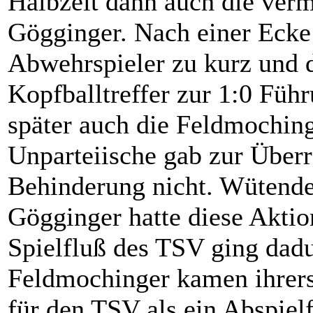
Halbzeit dann auch die verm
Gögginger. Nach einer Eck
Abwehrspieler zu kurz und 
Kopfballtreffer zur 1:0 Füh
später auch die Feldmoching
Unparteiische gab zur Überr
Behinderung nicht. Wütende 
Gögginger hatte diese Aktio
Spielfluß des TSV ging dadu
Feldmochinger kamen ihrers
für den TSV als ein Abspielf