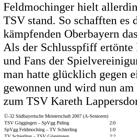
Feldmochinger hielt allerdi
TSV stand. So schafften es 
kämpfenden Oberbayern das E
Als der Schlusspfiff ertönte
und Fans der Spielvereinig
man hatte glücklich gegen e
gewonnen und wird nun am 
zum TSV Kareth Lappersdor
Ü-32 Südbayerische Meisterschaft 2007 (A-Senioren)
TSV Göggingen – SpVgg Piding
2:0
SpVgg Feldmoching – TV Schierling
1:0
TV Schierling – TSV Göggingen
2:2