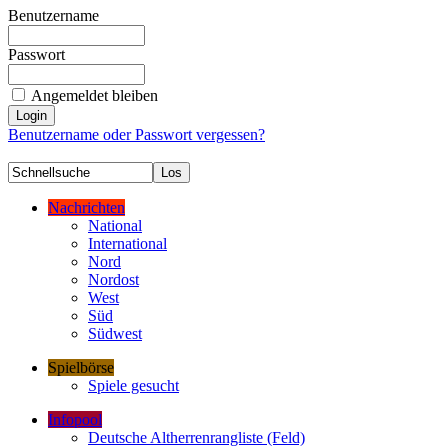
Benutzername
Passwort
Angemeldet bleiben
Benutzername oder Passwort vergessen?
Nachrichten
National
International
Nord
Nordost
West
Süd
Südwest
Spielbörse
Spiele gesucht
Infopool
Deutsche Altherrenrangliste (Feld)