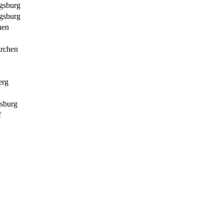
gsburg
gsburg
hen
rchen
erg
sburg
f