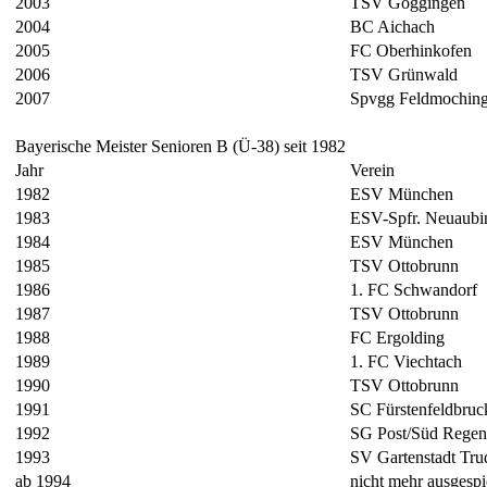
2003
TSV Göggingen
2004
BC Aichach
2005
FC Oberhinkofen
2006
TSV Grünwald
2007
Spvgg Feldmochin
Bayerische Meister Senioren B (Ü-38) seit 1982
Jahr
Verein
1982
ESV München
1983
ESV-Spfr. Neuaubi
1984
ESV München
1985
TSV Ottobrunn
1986
1. FC Schwandorf
1987
TSV Ottobrunn
1988
FC Ergolding
1989
1. FC Viechtach
1990
TSV Ottobrunn
1991
SC Fürstenfeldbruc
1992
SG Post/Süd Regen
1993
SV Gartenstadt Tru
ab 1994
nicht mehr ausgespi