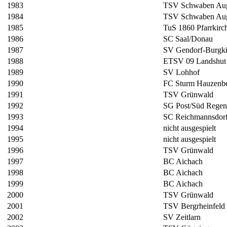
1983
TSV Schwaben Au
1984
TSV Schwaben Au
1985
TuS 1860 Pfarrkirc
1986
SC Saal/Donau
1987
SV Gendorf-Burgki
1988
ETSV 09 Landshut
1989
SV Lohhof
1990
FC Sturm Hauzenb
1991
TSV Grünwald
1992
SG Post/Süd Regen
1993
SC Reichmannsdor
1994
nicht ausgespielt
1995
nicht ausgespielt
1996
TSV Grünwald
1997
BC Aichach
1998
BC Aichach
1999
BC Aichach
2000
TSV Grünwald
2001
TSV Bergrheinfeld
2002
SV Zeitlarn