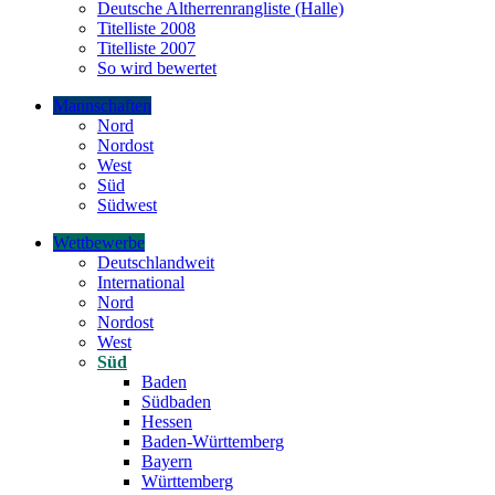
Deutsche Altherrenrangliste (Halle)
Titelliste 2008
Titelliste 2007
So wird bewertet
Mannschaften
Nord
Nordost
West
Süd
Südwest
Wettbewerbe
Deutschlandweit
International
Nord
Nordost
West
Süd
Baden
Südbaden
Hessen
Baden-Württemberg
Bayern
Württemberg