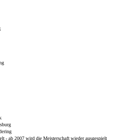
g
ng
k
sburg
dering
elt - ab 2007 wird die Meisterschaft wieder ausgespielt