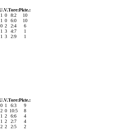
U.
V.
Tore:
Pkte.:
1
0
8:2
10
1
0
6:0
10
0
2
2:4
6
1
3
4:7
1
1
3
2:9
1
U.
V.
Tore:
Pkte.:
0
1
6:3
9
2
0
10:5
8
1
2
6:6
4
1
2
2:7
4
2
2
2:5
2