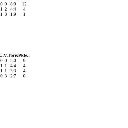
0
0
8:0
12
1
2
4:4
4
1
3
1:9
1
U.
V.
Tore:
Pkte.:
0
0
5:0
9
1
1
4:4
4
1
1
3:3
4
0
3
2:7
0