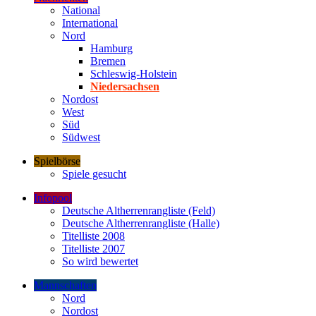
National
International
Nord
Hamburg
Bremen
Schleswig-Holstein
Niedersachsen
Nordost
West
Süd
Südwest
Spielbörse
Spiele gesucht
Infopool
Deutsche Altherrenrangliste (Feld)
Deutsche Altherrenrangliste (Halle)
Titelliste 2008
Titelliste 2007
So wird bewertet
Mannschaften
Nord
Nordost