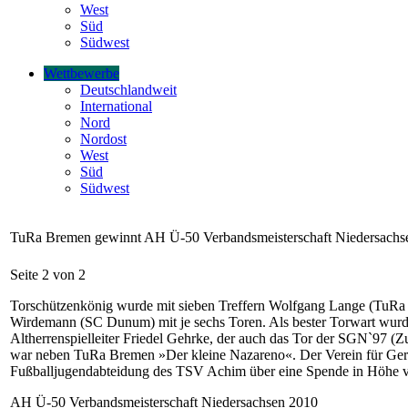
West
Süd
Südwest
Wettbewerbe
Deutschlandweit
International
Nord
Nordost
West
Süd
Südwest
TuRa Bremen gewinnt AH Ü-50 Verbandsmeisterschaft Niedersachs
Seite 2 von 2
Torschützenkönig wurde mit sieben Treffern Wolfgang Lange (TuR
Wirdemann (SC Dunum) mit je sechs Toren. Als bester Torwart wu
Altherrenspielleiter Friedel Gehrke, der auch das Tor der SGN`97 (
war neben TuRa Bremen »Der kleine Nazareno«. Der Verein für Gerec
Fußballjugendabteidung des TSV Achim über eine Spende in Höhe v
AH Ü-50 Verbandsmeisterschaft Niedersachsen 2010