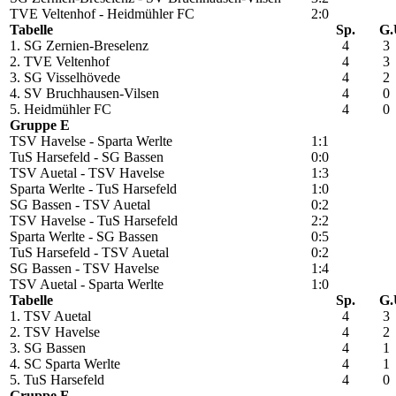
TVE Veltenhof - Heidmühler FC
2:0
Tabelle
Sp.
G.
1. SG Zernien-Breselenz
4
3
2. TVE Veltenhof
4
3
3. SG Visselhövede
4
2
4. SV Bruchhausen-Vilsen
4
0
5. Heidmühler FC
4
0
Gruppe E
TSV Havelse - Sparta Werlte
1:1
TuS Harsefeld - SG Bassen
0:0
TSV Auetal - TSV Havelse
1:3
Sparta Werlte - TuS Harsefeld
1:0
SG Bassen - TSV Auetal
0:2
TSV Havelse - TuS Harsefeld
2:2
Sparta Werlte - SG Bassen
0:5
TuS Harsefeld - TSV Auetal
0:2
SG Bassen - TSV Havelse
1:4
TSV Auetal - Sparta Werlte
1:0
Tabelle
Sp.
G.
1. TSV Auetal
4
3
2. TSV Havelse
4
2
3. SG Bassen
4
1
4. SC Sparta Werlte
4
1
5. TuS Harsefeld
4
0
Gruppe F