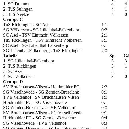
1. SC Dunum
4
4
2. TuS Sulingen
4
1
3. TuS Neetze
4
0
Gruppe C
TuS Ricklingen - SC Asel
1:1
SG Völkersen - SG Lilienthal-Falkenberg
0:2
SC Asel - TSV Eintracht Völkersen
2:1
TuS Ricklingen - TSV Eintracht Völkersen
3:1
SC Asel - SG Lilienthal-Falkenberg
0:1
SG Lilienthal-Falkenberg - TuS Ricklingen
2:0
Tabelle
Sp.
G.
1. SG Lilienthal-Falkenberg
3
3
2. TuS Ricklingen
3
1
3. SC Asel
3
1
4. SG Völkersen
3
0
Gruppe D
SV Bruchhausen-Vilsen - Heidmühler FC
2:2
SG Visselhövede - SG Zernien-Breselenz
0:1
TVE Veltenhof - SV Bruchhausen-Vilsen
1:0
Heidmühler FC - SG Visselhövede
0:1
SG Zernien-Breselenz - TVE Veltenhof
0:0
SV Bruchhausen-Vilsen - SG Visselhövede
0:1
Heidmühler FC - SG Zernien-Breselenz
0:4
SG Visselhövede - TVE Veltenhof
0:3
SG Zernien-Breselenz - SV Bruchhausen-Vilsen
3:2