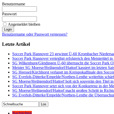
Benutzername
Passwort
Angemeldet bleiben
Benutzername oder Passwort vergessen?
Letzte Artikel
Soccer Park Hannover 23 gewinnt Ü-60 Krombacher Niedersac
Soccer Park Hannover verteidigt erfolgreich den Meistertitel i
SG Wilkenburg/Gleidingen Ü-60 überrascht die Soccer Park Old
Meister SG Moerse/Heiligendorf/Hattorf kassiert im letzten Sai
SG Heessel/Kirchhorst verlangt im Kreispokalfinale den Socce
SG Everloh-Ditterke/Empelde/Northen-Lenthe weiterhin schärf
SG Moerse/Heiligendorf/Hattorf holt sich souverän den Titel 
Soccer Park Hannover setzt sich von der Konkurrenz in der Me
SG Moerse/Heiligendorf/Hattorf macht großen Schritt in Richtu
SG Everloh-Ditterke/Empelde/Northen-Lenthe die Überraschun
Nachrichten