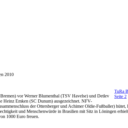
en 2010
TuRa B
a Bremen) vor Werner Blumenthal (TSV Havelse) und Detlev
Seite 2
rde Heinz Emken (SC Dunum) ausgezeichnet. NFV-
Zusammenschluss der Ottersberger und Achimer Oldie-Fußballer) hütet, 
htigkeit und Menschenwürde in Brasilien mit Sitz in Löningen erhiel
on 1000 Euro freuen.