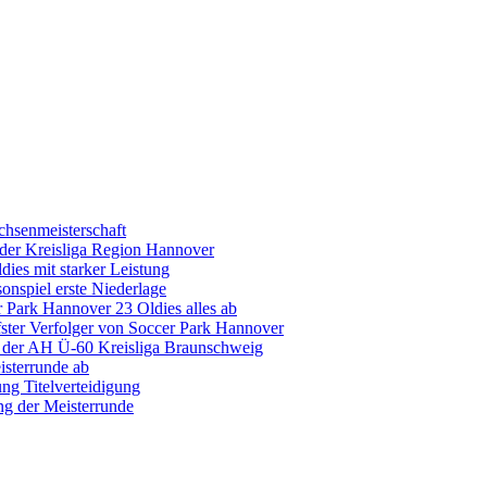
hsenmeisterschaft
n der Kreisliga Region Hannover
ies mit starker Leistung
sonspiel erste Niederlage
r Park Hannover 23 Oldies alles ab
ster Verfolger von Soccer Park Hannover
in der AH Ü-60 Kreisliga Braunschweig
isterrunde ab
ng Titelverteidigung
g der Meisterrunde