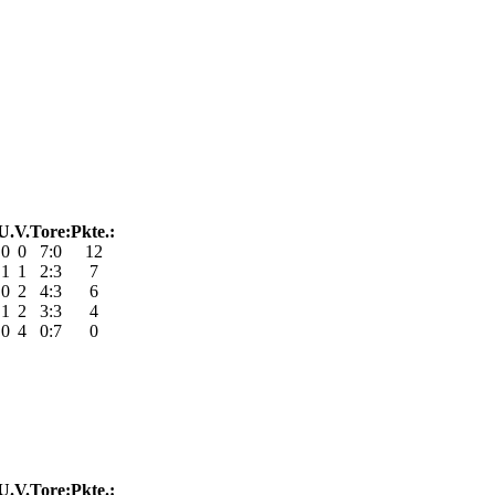
U.
V.
Tore:
Pkte.:
0
0
7:0
12
1
1
2:3
7
0
2
4:3
6
1
2
3:3
4
0
4
0:7
0
U.
V.
Tore:
Pkte.: