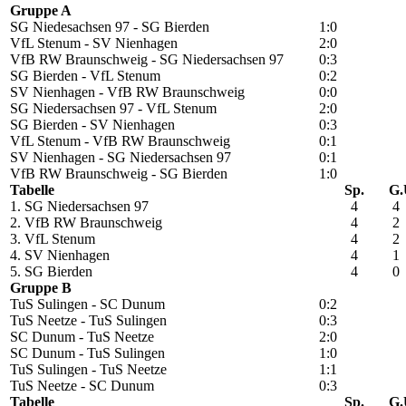
Gruppe A
SG Niedesachsen 97 - SG Bierden
1:0
VfL Stenum - SV Nienhagen
2:0
VfB RW Braunschweig - SG Niedersachsen 97
0:3
SG Bierden - VfL Stenum
0:2
SV Nienhagen - VfB RW Braunschweig
0:0
SG Niedersachsen 97 - VfL Stenum
2:0
SG Bierden - SV Nienhagen
0:3
VfL Stenum - VfB RW Braunschweig
0:1
SV Nienhagen - SG Niedersachsen 97
0:1
VfB RW Braunschweig - SG Bierden
1:0
Tabelle
Sp.
G.
1. SG Niedersachsen 97
4
4
2. VfB RW Braunschweig
4
2
3. VfL Stenum
4
2
4. SV Nienhagen
4
1
5. SG Bierden
4
0
Gruppe B
TuS Sulingen - SC Dunum
0:2
TuS Neetze - TuS Sulingen
0:3
SC Dunum - TuS Neetze
2:0
SC Dunum - TuS Sulingen
1:0
TuS Sulingen - TuS Neetze
1:1
TuS Neetze - SC Dunum
0:3
Tabelle
Sp.
G.