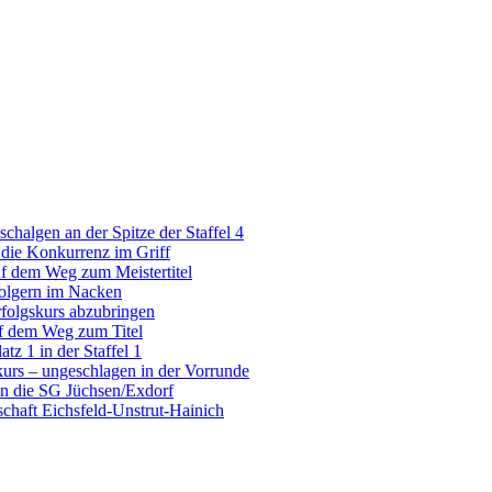
halgen an der Spitze der Staffel 4
die Konkurrenz im Griff
f dem Weg zum Meistertitel
folgern im Nacken
folgskurs abzubringen
uf dem Weg zum Titel
z 1 in der Staffel 1
kurs – ungeschlagen in der Vorrunde
en die SG Jüchsen/Exdorf
schaft Eichsfeld-Unstrut-Hainich