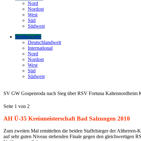
Nord
Nordost
West
Süd
Südwest
Wettbewerbe
Deutschlandweit
International
Nord
Nordost
West
Süd
Südwest
SV GW Gospenroda nach Sieg über RSV Fortuna Kaltennordheim K
Seite 1 von 2
AH Ü-35 Kreismeisterschaft Bad Salzungen 2010
Zum zweiten Mal ermittelten die beiden Staffelsieger der Altherren-
auf sehr guten Niveau stehenden Finale gegen den gleichwertigen 