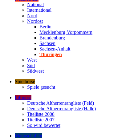
National
International
Nord
Nordost
Berlin
Mecklenburg-Vorpommern
Brandenburg
Sachsen
Sachsen-Anhalt
Thüringen
West
Süd
Südwest
Spielbörse
Spiele gesucht
Infopool
Deutsche Altherrenrangliste (Feld)
Deutsche Altherrenrangliste (Halle)
Titelliste 2008
Titelliste 2007
So wird bewertet
Mannschaften