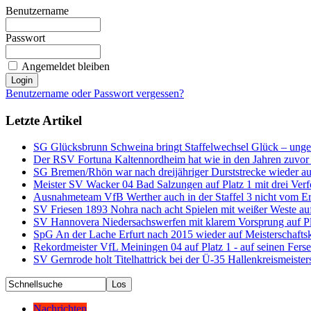
Benutzername
Passwort
Angemeldet bleiben
Benutzername oder Passwort vergessen?
Letzte Artikel
SG Glücksbrunn Schweina bringt Staffelwechsel Glück – ungesc
Der RSV Fortuna Kaltennordheim hat wie in den Jahren zuvor 
SG Bremen/Rhön war nach dreijähriger Durststrecke wieder au
Meister SV Wacker 04 Bad Salzungen auf Platz 1 mit drei Ver
Ausnahmeteam VfB Werther auch in der Staffel 3 nicht vom Er
SV Friesen 1893 Nohra nach acht Spielen mit weißer Weste a
SV Hannovera Niedersachswerfen mit klarem Vorsprung auf Plat
SpG An der Lache Erfurt nach 2015 wieder auf Meisterschafts
Rekordmeister VfL Meiningen 04 auf Platz 1 - auf seinen Fers
SV Gernrode holt Titelhattrick bei der Ü-35 Hallenkreismeister
Nachrichten