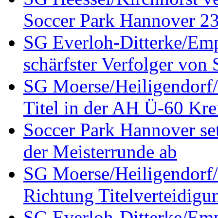
Soccer Park Hannover 23 
SG Everloh-Ditterke/Emp
schärfster Verfolger von
SG Moerse/Heiligendorf/H
Titel in der AH Ü-60 Kre
Soccer Park Hannover set
der Meisterrunde ab
SG Moerse/Heiligendorf/H
Richtung Titelverteidigu
SG Everloh-Ditterke/Emp