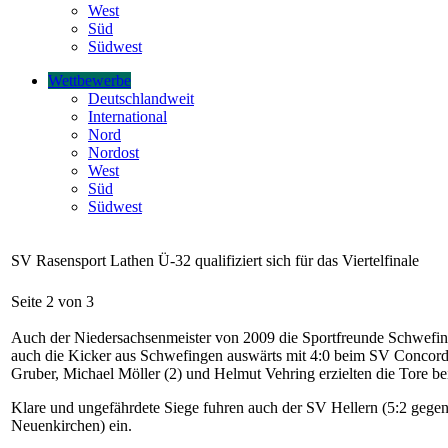
West
Süd
Südwest
Wettbewerbe
Deutschlandweit
International
Nord
Nordost
West
Süd
Südwest
SV Rasensport Lathen Ü-32 qualifiziert sich für das Viertelfinale
Seite 2 von 3
Auch der Niedersachsenmeister von 2009 die Sportfreunde Schwefingen 
auch die Kicker aus Schwefingen auswärts mit 4:0 beim SV Concord
Gruber, Michael Möller (2) und Helmut Vehring erzielten die Tore b
Klare und ungefährdete Siege fuhren auch der SV Hellern (5:2 geg
Neuenkirchen) ein.