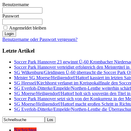
Benutzername
Passwort
Angemeldet bleiben
Benutzername oder Passwort vergessen?
Letzte Artikel
Soccer Park Hannover 23 gewinnt Ü-60 Krombacher Niedersac
Soccer Park Hannover verteidigt erfolgreich den Meistertitel i
SG Wilkenburg/Gleidingen Ü-60 überrascht die Soccer Park Old
Meister SG Moerse/Heiligendorf/Hattorf kassiert im letzten Sai
SG Heessel/Kirchhorst verlangt im Kreispokalfinale den Socce
SG Everloh-Ditterke/Empelde/Northen-Lenthe weiterhin schärf
SG Moerse/Heiligendorf/Hattorf holt sich souverän den Titel 
Soccer Park Hannover setzt sich von der Konkurrenz in der Me
SG Moerse/Heiligendorf/Hattorf macht großen Schritt in Richtu
SG Everloh-Ditterke/Empelde/Northen-Lenthe die Überraschun
Nachrichten