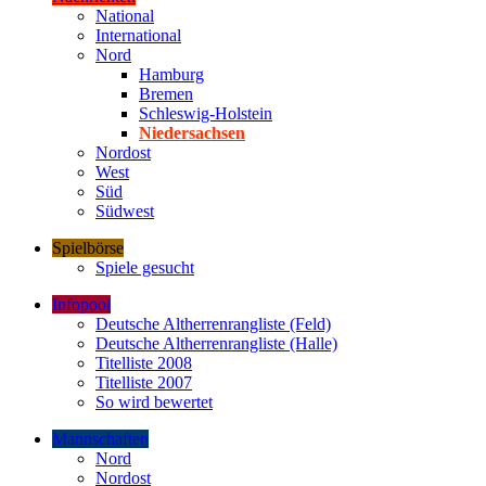
National
International
Nord
Hamburg
Bremen
Schleswig-Holstein
Niedersachsen
Nordost
West
Süd
Südwest
Spielbörse
Spiele gesucht
Infopool
Deutsche Altherrenrangliste (Feld)
Deutsche Altherrenrangliste (Halle)
Titelliste 2008
Titelliste 2007
So wird bewertet
Mannschaften
Nord
Nordost