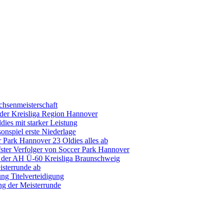
hsenmeisterschaft
n der Kreisliga Region Hannover
ies mit starker Leistung
sonspiel erste Niederlage
r Park Hannover 23 Oldies alles ab
ster Verfolger von Soccer Park Hannover
in der AH Ü-60 Kreisliga Braunschweig
isterrunde ab
ng Titelverteidigung
g der Meisterrunde