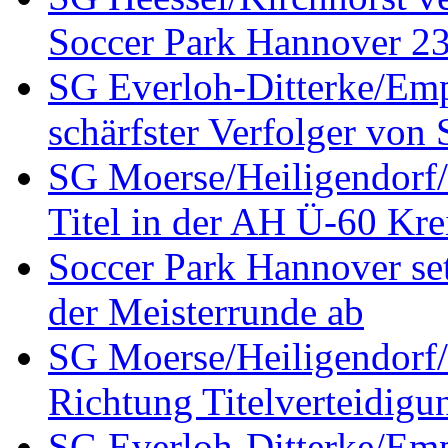
Soccer Park Hannover 23 
SG Everloh-Ditterke/Emp
schärfster Verfolger von
SG Moerse/Heiligendorf/H
Titel in der AH Ü-60 Kre
Soccer Park Hannover set
der Meisterrunde ab
SG Moerse/Heiligendorf/H
Richtung Titelverteidigu
SG Everloh-Ditterke/Emp