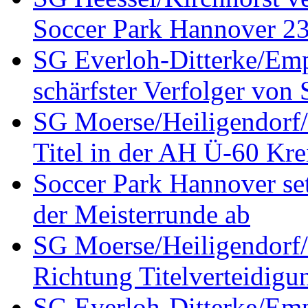
Soccer Park Hannover 23 
SG Everloh-Ditterke/Emp
schärfster Verfolger von
SG Moerse/Heiligendorf/H
Titel in der AH Ü-60 Kre
Soccer Park Hannover set
der Meisterrunde ab
SG Moerse/Heiligendorf/H
Richtung Titelverteidigu
SG Everloh-Ditterke/Emp