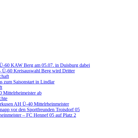
 Ü-60 KAW Berg am 05.07. in Duisburg dabei
Ü-60 Kreisauswahl Berg wird Dritter
chaft
 zum Saisonstart in Lindlar
ft
 Mittelrheimeister ab
chte
erkusen AH Ü-40 Mittelrheinmeister
napp vor den Sportfreunden Troisdorf 05
inmeister – FC Hennef 05 auf Platz 2