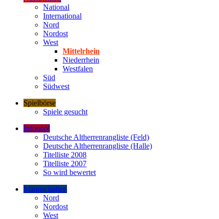
National
International
Nord
Nordost
West
Mittelrhein
Niederrhein
Westfalen
Süd
Südwest
Spielbörse
Spiele gesucht
Infopool
Deutsche Altherrenrangliste (Feld)
Deutsche Altherrenrangliste (Halle)
Titelliste 2008
Titelliste 2007
So wird bewertet
Mannschaften
Nord
Nordost
West