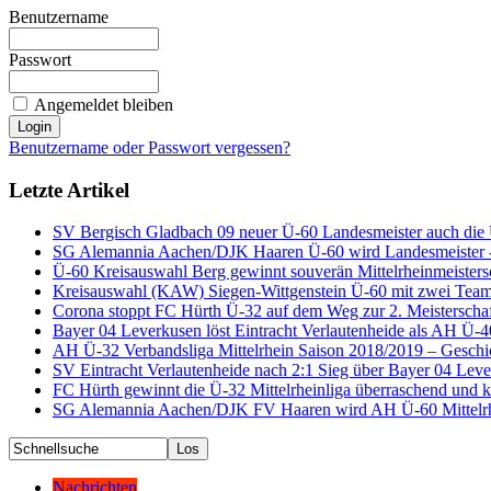
Benutzername
Passwort
Angemeldet bleiben
Benutzername oder Passwort vergessen?
Letzte Artikel
SV Bergisch Gladbach 09 neuer Ü-60 Landesmeister auch die
SG Alemannia Aachen/DJK Haaren Ü-60 wird Landesmeister - 
Ü-60 Kreisauswahl Berg gewinnt souverän Mittelrheinmeisters
Kreisauswahl (KAW) Siegen-Wittgenstein Ü-60 mit zwei Teams
Corona stoppt FC Hürth Ü-32 auf dem Weg zur 2. Meisterscha
Bayer 04 Leverkusen löst Eintracht Verlautenheide als AH Ü-40
AH Ü-32 Verbandsliga Mittelrhein Saison 2018/2019 – Geschi
SV Eintracht Verlautenheide nach 2:1 Sieg über Bayer 04 Lev
FC Hürth gewinnt die Ü-32 Mittelrheinliga überraschend und k
SG Alemannia Aachen/DJK FV Haaren wird AH Ü-60 Mittelrhe
Nachrichten