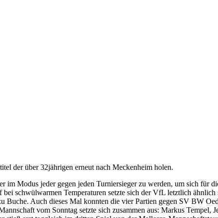
tel der über 32jährigen erneut nach Meckenheim holen.
 im Modus jeder gegen jeden Turniersieger zu werden, um sich für die 
uf bei schwülwarmen Temperaturen setzte sich der VfL letztlich ähnli
n zu Buche. Auch dieses Mal konnten die vier Partien gegen SV BW O
he Mannschaft vom Sonntag setzte sich zusammen aus: Markus Tempel, 