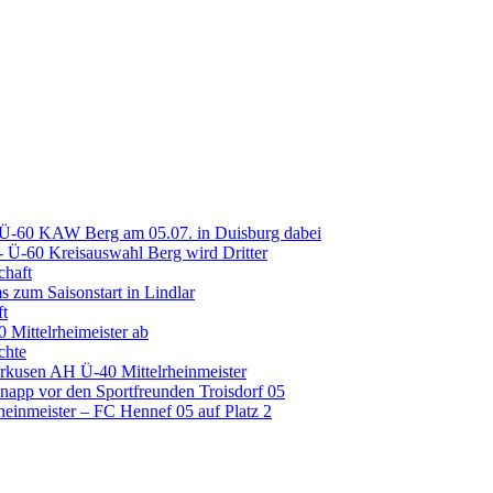
 Ü-60 KAW Berg am 05.07. in Duisburg dabei
Ü-60 Kreisauswahl Berg wird Dritter
chaft
 zum Saisonstart in Lindlar
ft
 Mittelrheimeister ab
chte
erkusen AH Ü-40 Mittelrheinmeister
napp vor den Sportfreunden Troisdorf 05
inmeister – FC Hennef 05 auf Platz 2