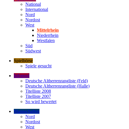
National
International
Nord
Nordost
West
Mittelrhein
Niederrhein
Westfalen
Süd
Südwest
Spielbörse
Spiele gesucht
Infopool
Deutsche Altherrenrangliste (Feld)
Deutsche Altherrenrangliste (Halle)
Titelliste 2008
Titelliste 2007
So wird bewertet
Mannschaften
Nord
Nordost
West