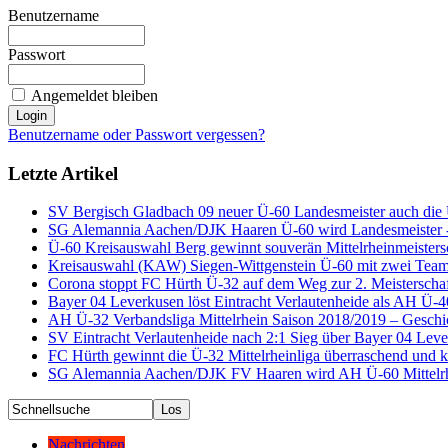
Benutzername
Passwort
Angemeldet bleiben
Benutzername oder Passwort vergessen?
Letzte Artikel
SV Bergisch Gladbach 09 neuer Ü-60 Landesmeister auch die
SG Alemannia Aachen/DJK Haaren Ü-60 wird Landesmeister - 
Ü-60 Kreisauswahl Berg gewinnt souverän Mittelrheinmeisters
Kreisauswahl (KAW) Siegen-Wittgenstein Ü-60 mit zwei Teams
Corona stoppt FC Hürth Ü-32 auf dem Weg zur 2. Meisterscha
Bayer 04 Leverkusen löst Eintracht Verlautenheide als AH Ü-40
AH Ü-32 Verbandsliga Mittelrhein Saison 2018/2019 – Geschi
SV Eintracht Verlautenheide nach 2:1 Sieg über Bayer 04 Lev
FC Hürth gewinnt die Ü-32 Mittelrheinliga überraschend und k
SG Alemannia Aachen/DJK FV Haaren wird AH Ü-60 Mittelrhe
Nachrichten