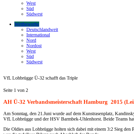
West
Süd
Südwest
Wettbewerbe
Deutschlandweit
International
Nord
Nordost
West
Süd
Südwest
VfL Lohbrügge Ü-32 schafft das Triple
Seite 1 von 2
AH Ü-32 Verbandsmeisterschaft Hamburg 2015 (Lei
Am Sonntag, den 21.Juni wurde auf dem Kunstrasenplatz, Kandinsky
VfL Lohbrügge und der HSV Barmbek-Uhlenhorst. Beide Teams hatte
Die Oldies aus Lohbrügge holten sich dabei mit einem 3:2 Sieg den P