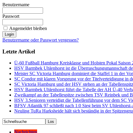
Benutzername
Passwort
Angemeldet bleiben
Benutzername oder Passwort vergessen?
Letzte Artikel
Ü-60 Fußball Hamburg Kreisklasse und Holsten Pokal Saison
HSV Barmbek Uhlenhorst ist die Überraschungsmannschaft der
Meister SC Victoria Hamburg dominiert die Staffel 1 in der 
SC Condor mit klaren Vorsprung vor der Titelverteidigung in 
SC Victoria Hamburg und der HSV stehen an der Tabellenspitz
HSV Barmbek Uhlenhorst führt die Tabelle der AH Ü-40 Verba
Zweikampf an der Tabellespitze zwischen TSV Reinbek und BF
HSV 3.Senioren verteidigt die Tabellenführung vor dem SC V
BFSV Atlantik 97 schließt nach 1:0 Sieg beim SV Uhlenhorst
Neuling TuRa Harksheide hält sich beständig in der Spitzengr
Nachrichten