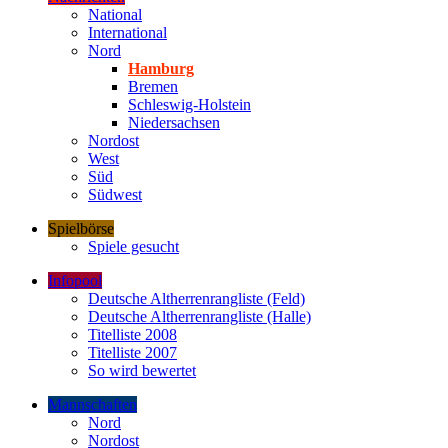
National
International
Nord
Hamburg
Bremen
Schleswig-Holstein
Niedersachsen
Nordost
West
Süd
Südwest
Spielbörse
Spiele gesucht
Infopool
Deutsche Altherrenrangliste (Feld)
Deutsche Altherrenrangliste (Halle)
Titelliste 2008
Titelliste 2007
So wird bewertet
Mannschaften
Nord
Nordost