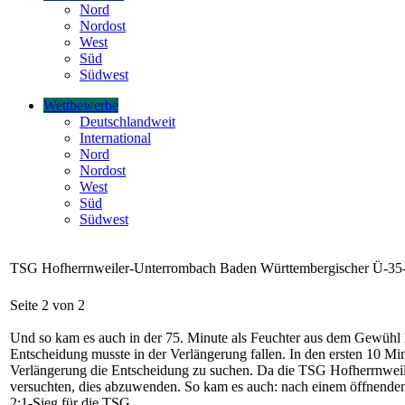
Nord
Nordost
West
Süd
Südwest
Wettbewerbe
Deutschlandweit
International
Nord
Nordost
West
Süd
Südwest
TSG Hofherrnweiler-Unterrombach Baden Württembergischer Ü-35-
Seite 2 von 2
Und so kam es auch in der 75. Minute als Feuchter aus dem Gewühl h
Entscheidung musste in der Verlängerung fallen. In den ersten 10 Mi
Verlängerung die Entscheidung zu suchen. Da die TSG Hofherrnweile
versuchten, dies abzuwenden. So kam es auch: nach einem öffnenden
2:1-Sieg für die TSG.