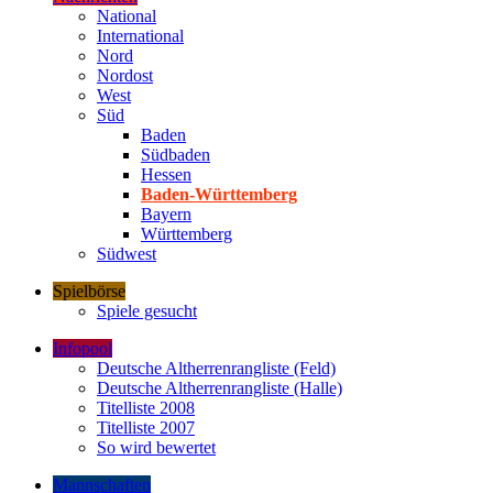
National
International
Nord
Nordost
West
Süd
Baden
Südbaden
Hessen
Baden-Württemberg
Bayern
Württemberg
Südwest
Spielbörse
Spiele gesucht
Infopool
Deutsche Altherrenrangliste (Feld)
Deutsche Altherrenrangliste (Halle)
Titelliste 2008
Titelliste 2007
So wird bewertet
Mannschaften