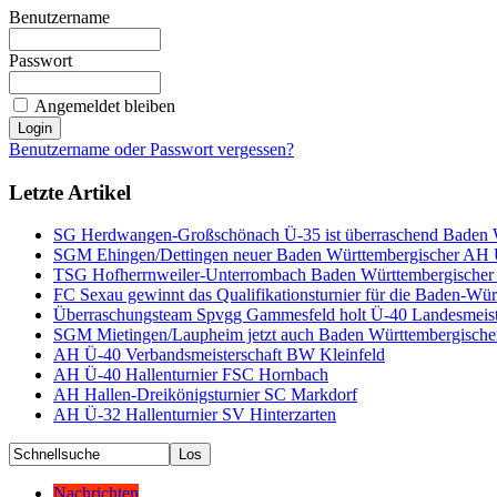
Benutzername
Passwort
Angemeldet bleiben
Benutzername oder Passwort vergessen?
Letzte Artikel
SG Herdwangen-Großschönach Ü-35 ist überraschend Baden W
SGM Ehingen/Dettingen neuer Baden Württembergischer AH Ü
TSG Hofherrnweiler-Unterrombach Baden Württembergischer
FC Sexau gewinnt das Qualifikationsturnier für die Baden-Wü
Überraschungsteam Spvgg Gammesfeld holt Ü-40 Landesmeiste
SGM Mietingen/Laupheim jetzt auch Baden Württembergischer
AH Ü-40 Verbandsmeisterschaft BW Kleinfeld
AH Ü-40 Hallenturnier FSC Hornbach
AH Hallen-Dreikönigsturnier SC Markdorf
AH Ü-32 Hallenturnier SV Hinterzarten
Nachrichten