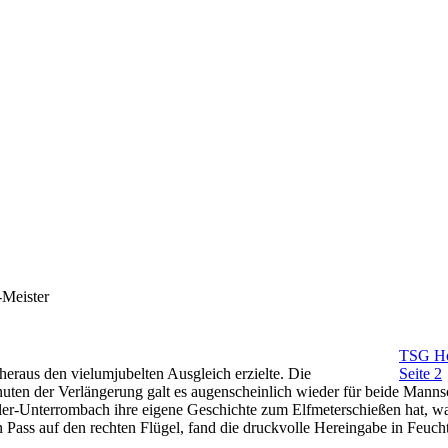
Meister
TSG Ho
eraus den vielumjubelten Ausgleich erzielte. Die
Seite 2
nuten der Verlängerung galt es augenscheinlich wieder für beide Manns
r-Unterrombach ihre eigene Geschichte zum Elfmeterschießen hat, war
 Pass auf den rechten Flügel, fand die druckvolle Hereingabe in Feuc