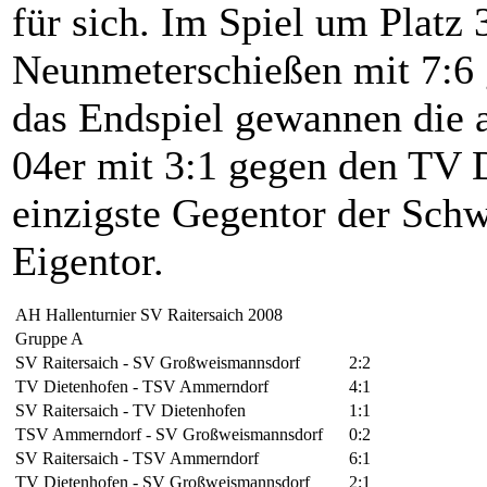
für sich. Im Spiel um Plat
Neunmeterschießen mit 7:6 
das Endspiel gewannen die 
04er mit 3:1 gegen den TV 
einzigste Gegentor der Schw
Eigentor.
AH Hallenturnier SV Raitersaich 2008
Gruppe A
SV Raitersaich - SV Großweismannsdorf
2:2
TV Dietenhofen - TSV Ammerndorf
4:1
SV Raitersaich - TV Dietenhofen
1:1
TSV Ammerndorf - SV Großweismannsdorf
0:2
SV Raitersaich - TSV Ammerndorf
6:1
TV Dietenhofen - SV Großweismannsdorf
2:1