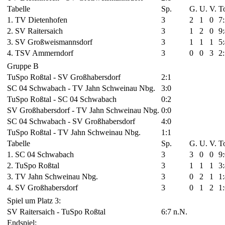
Tabelle
Sp.
G.
U.
V.
T
1. TV Dietenhofen
3
2
1
0
7
2. SV Raitersaich
3
1
2
0
9
3. SV Großweismannsdorf
3
1
1
1
5
4. TSV Ammerndorf
3
0
0
3
2
Gruppe B
TuSpo Roßtal - SV Großhabersdorf
2:1
SC 04 Schwabach - TV Jahn Schweinau Nbg.
3:0
TuSpo Roßtal - SC 04 Schwabach
0:2
SV Großhabersdorf - TV Jahn Schweinau Nbg.
0:0
SC 04 Schwabach - SV Großhabersdorf
4:0
TuSpo Roßtal - TV Jahn Schweinau Nbg.
1:1
Tabelle
Sp.
G.
U.
V.
T
1. SC 04 Schwabach
3
3
0
0
9
2. TuSpo Roßtal
3
1
1
1
3
3. TV Jahn Schweinau Nbg.
3
0
2
1
1
4. SV Großhabersdorf
3
0
1
2
1
Spiel um Platz 3:
SV Raitersaich - TuSpo Roßtal
6:7 n.N.
Endspiel: