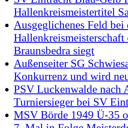
Hallenkreismeistertitel S
Ausgeglichenes Feld bei
Hallenkreismeisterschaft
Braunsbedra siegt
Außenseiter SG Schwiesa
Konkurrenz und wird ne
PSV Luckenwalde nach Au
Turniersieger bei SV Eint
MSV Börde 1949 Ü-35 oh
7. Mal in Folge Meisterde