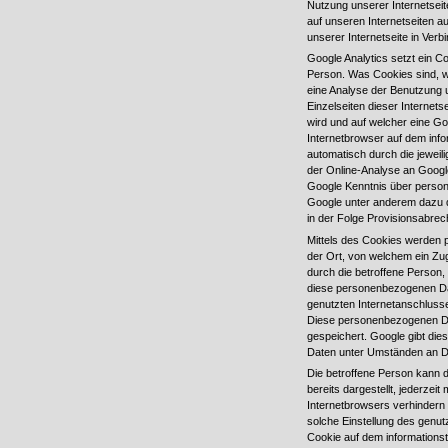
Nutzung unserer Internetseit
auf unseren Internetseiten 
unserer Internetseite in Ver
Google Analytics setzt ein C
Person. Was Cookies sind, w
eine Analyse der Benutzung u
Einzelseiten dieser Internets
wird und auf welcher eine Go
Internetbrowser auf dem inf
automatisch durch die jewei
der Online-Analyse an Googl
Google Kenntnis über person
Google unter anderem dazu d
in der Folge Provisionsabre
Mittels des Cookies werden p
der Ort, von welchem ein Zug
durch die betroffene Person,
diese personenbezogenen Dat
genutzten Internetanschlusse
Diese personenbezogenen Da
gespeichert. Google gibt di
Daten unter Umständen an Dri
Die betroffene Person kann d
bereits dargestellt, jederzei
Internetbrowsers verhindern
solche Einstellung des genu
Cookie auf dem informations