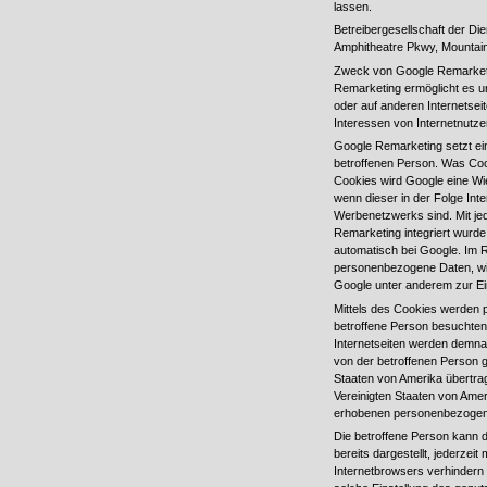
lassen.
Betreibergesellschaft der Di
Amphitheatre Pkwy, Mountai
Zweck von Google Remarketin
Remarketing ermöglicht es 
oder auf anderen Internetsei
Interessen von Internetnutze
Google Remarketing setzt ei
betroffenen Person. Was Cook
Cookies wird Google eine Wi
wenn dieser in der Folge Inter
Werbenetzwerks sind. Mit jed
Remarketing integriert wurde,
automatisch bei Google. Im 
personenbezogene Daten, wie
Google unter anderem zur E
Mittels des Cookies werden 
betroffene Person besuchten 
Internetseiten werden demna
von der betroffenen Person g
Staaten von Amerika übertr
Vereinigten Staaten von Amer
erhobenen personenbezogene
Die betroffene Person kann d
bereits dargestellt, jederzei
Internetbrowsers verhindern