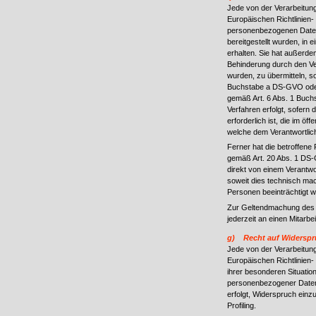
Jede von der Verarbeitun
Europäischen Richtlinien-
personenbezogenen Daten,
bereitgestellt wurden, in
erhalten. Sie hat außerd
Behinderung durch den Ve
wurden, zu übermitteln, so
Buchstabe a DS-GVO oder
gemäß Art. 6 Abs. 1 Buchs
Verfahren erfolgt, sofern
erforderlich ist, die im öf
welche dem Verantwortlic
Ferner hat die betroffene
gemäß Art. 20 Abs. 1 DS
direkt von einem Verantwo
soweit dies technisch mac
Personen beeinträchtigt 
Zur Geltendmachung des R
jederzeit an einen Mitar
g) Recht auf Widerspr
Jede von der Verarbeitun
Europäischen Richtlinien
ihrer besonderen Situation
personenbezogener Daten,
erfolgt, Widerspruch einz
Profiling.