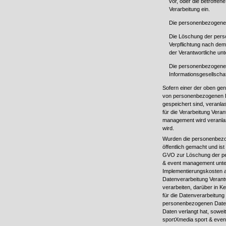
vor, oder die betroffe
Verarbeitung ein.
Die personenbezogenen
Die Löschung der perso
Verpflichtung nach dem
der Verantwortliche unte
Die personenbezogenen
Informationsgesellsch
Sofern einer der oben gen
von personenbezogenen D
gespeichert sind, veranla
für die Verarbeitung Vera
management wird veranl
wird.
Wurden die personenbezo
öffentlich gemacht und is
GVO zur Löschung der pers
& event management unter
Implementierungskosten 
Datenverarbeitung Verant
verarbeiten, darüber in K
für die Datenverarbeitung
personenbezogenen Daten
Daten verlangt hat, soweit 
sportXmedia sport & even