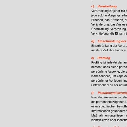
c) Verarbeitung
Verarbeitung ist jeder mit
jede solche Vorgangsrei
Erheben, das Erfassen, d
Veränderung, das Auslese
Übermittlung, Verbreitung
Verknüpfung, die Einschr
d) Einschränkung der 
Einschränkung der Verarb
mit dem Ziel, ihre künftig
e) Profiling
Profiling ist jede Art der
besteht, dass diese per
persönliche Aspekte, die 
insbesondere, um Aspekte 
persönlicher Vorlieben, In
Ortswechsel dieser natür
f) Pseudonymisierun
Pseudonymisierung ist di
die personenbezogenen Da
einer spezifischen betro
Informationen gesondert 
Maßnahmen unterliegen, d
identifizierten oder ident