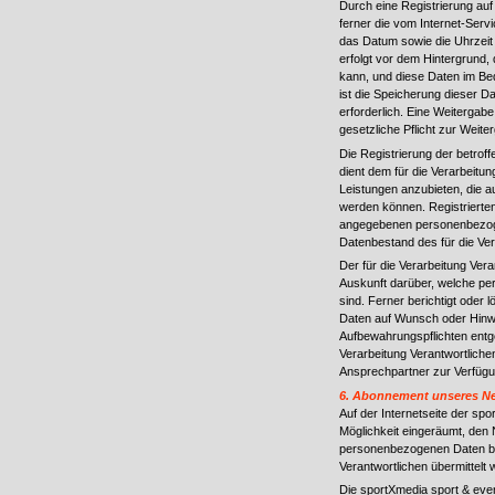
Durch eine Registrierung auf 
ferner die vom Internet-Serv
das Datum sowie die Uhrzeit 
erfolgt vor dem Hintergrund,
kann, und diese Daten im Bed
ist die Speicherung dieser D
erforderlich. Eine Weitergabe
gesetzliche Pflicht zur Weite
Die Registrierung der betrof
dient dem für die Verarbeitun
Leistungen anzubieten, die a
werden können. Registrierten 
angegebenen personenbezoge
Datenbestand des für die Ver
Der für die Verarbeitung Veran
Auskunft darüber, welche pe
sind. Ferner berichtigt oder
Daten auf Wunsch oder Hinwe
Aufbewahrungspflichten entge
Verarbeitung Verantwortlich
Ansprechpartner zur Verfügu
6. Abonnement unseres Ne
Auf der Internetseite der s
Möglichkeit eingeräumt, den
personenbezogenen Daten bei
Verantwortlichen übermittelt
Die sportXmedia sport & eve