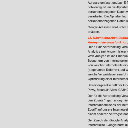
Adresse umfasst und zur Er
notwendig ist, an die Alphabe
personenbezogenen Daten wer
verarbeitet. Die Alphabet In
personenbezogenen Daten unt
Google-AdSense wird unter di
erläutert.
13. Datenschutzbestimmun
Anonymisierungsfunktion
Der für die Verarbeitung Ver
Analytics (mit Anonymisierung
Web-Analyse ist die Erhebu
Besuchern von Internetseite
von welcher Internetseite ei
(sogenannte Referrer), auf we
welche Verweildauer eine Un
Optimierung einer Internetse
Betreibergesellschaft der Go
Pkwy, Mountain View, CA 94
Der für die Verarbeitung Ver
den Zusatz "_gat._anonymize
Internetanschlusses der bet
Zugriff auf unsere Internets
einem anderen Vertragsstaat
Der Zweck der Google-Analyt
Internetseite. Google nutzt 