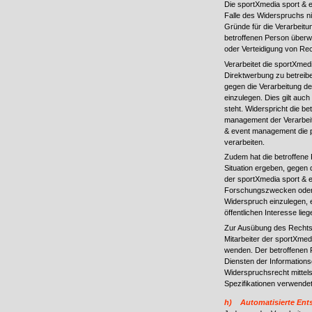
Die sportXmedia sport & 
Falle des Widerspruchs n
Gründe für die Verarbeitu
betroffenen Person überw
oder Verteidigung von Re
Verarbeitet die sportXm
Direktwerbung zu betreibe
gegen die Verarbeitung 
einzulegen. Dies gilt auch
steht. Widerspricht die b
management der Verarbeit
& event management die 
verarbeiten.
Zudem hat die betroffene
Situation ergeben, gegen 
der sportXmedia sport & 
Forschungszwecken oder 
Widerspruch einzulegen, es
öffentlichen Interesse lie
Zur Ausübung des Rechts 
Mitarbeiter der sportXme
wenden. Der betroffenen 
Diensten der Informationsg
Widerspruchsrecht mittels
Spezifikationen verwende
h) Automatisierte Entsc