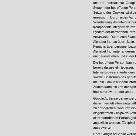
unserer Internetseite. Goog
System der betroffenen Perso
Setzung des Cookies wird der
ermöglicht. Durch jeden Aufruf
Verarbeitung Verantwortlich
Komponente integriert wurde,
System der betroffenen Per
veranlasst, Daten zum Zwec
Alphabet Inc. zu übermitteln
Kenntnis über personenbezog
Alphabet Inc. unter anderem 
nachzuvollziehen und in der
Die betroffene Person kann d
bereits dargestellt, jederzei
Internetbrowsers verhindern
solche Einstellung des genut
Inc. ein Cookie auf dem info
Zudem kann ein von der Alpha
Internetbrowser oder ander
Google AdSense verwendet zud
die in Internetseiten eingeb
zu ermöglichen, wodurch ein
eingebetteten Zählpixels kan
einer betroffenen Person ge
angeklickt wurden. Zählpixel
auszuwerten.
Über Google AdSense werden