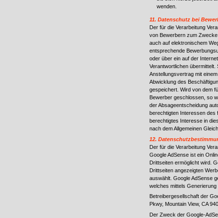
wenden.
11. Datenschutz bei Bewe
Der für die Verarbeitung Ver
von Bewerbern zum Zwecke d
auch auf elektronischem Wege
entsprechende Bewerbungsunt
oder über ein auf der Interne
Verantwortlichen übermittelt.
Anstellungsvertrag mit eine
Abwicklung des Beschäftigun
gespeichert. Wird von dem fü
Bewerber geschlossen, so w
der Absageentscheidung auto
berechtigten Interessen des 
berechtigtes Interesse in die
nach dem Allgemeinen Gleic
12. Datenschutzbestimmu
Der für die Verarbeitung Vera
Google AdSense ist ein Onlin
Drittseiten ermöglicht wird.
Drittseiten angezeigten Werb
auswählt. Google AdSense ge
welches mittels Generierung 
Betreibergesellschaft der G
Pkwy, Mountain View, CA 94
Der Zweck der Google-AdSen