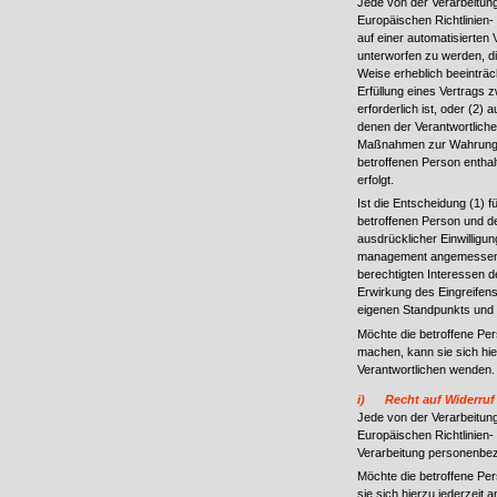
Jede von der Verarbeitun
Europäischen Richtlinien-
auf einer automatisierten
unterworfen zu werden, die
Weise erheblich beeinträch
Erfüllung eines Vertrags 
erforderlich ist, oder (2)
denen der Verantwortliche
Maßnahmen zur Wahrung de
betroffenen Person enthal
erfolgt.
Ist die Entscheidung (1) 
betroffenen Person und dem
ausdrücklicher Einwilligun
management angemessene
berechtigten Interessen 
Erwirkung des Eingreifens
eigenen Standpunkts und 
Möchte die betroffene Pe
machen, kann sie sich hier
Verantwortlichen wenden.
i) Recht auf Widerruf 
Jede von der Verarbeitun
Europäischen Richtlinien-
Verarbeitung personenbez
Möchte die betroffene Per
sie sich hierzu jederzeit 