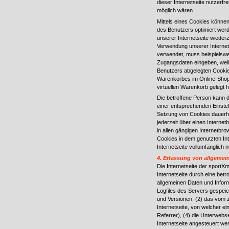
dieser Internetseite nutzerfr
möglich wären.
Mittels eines Cookies können
des Benutzers optimiert werd
unserer Internetseite wiede
Verwendung unserer Internetse
verwendet, muss beispielswei
Zugangsdaten eingeben, weil
Benutzers abgelegten Cookie
Warenkorbes im Online-Shop. 
virtuellen Warenkorb gelegt h
Die betroffene Person kann d
einer entsprechenden Einstel
Setzung von Cookies dauerha
jederzeit über einen Intern
in allen gängigen Internetbro
Cookies in dem genutzten Int
Internetseite vollumfänglich n
4. Erfassung von allgemei
Die Internetseite der sportX
Internetseite durch eine bet
allgemeinen Daten und Infor
Logfiles des Servers gespei
und Versionen, (2) das vom 
Internetseite, von welcher e
Referrer), (4) die Unterwebs
Internetseite angesteuert wer