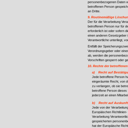
personenbezogenen Daten we
betroffenen Person gespeich
an Dritte.
9. Routinemäßige Löschu
Der für die Verarbeitung Ver
betroffenen Person nur für 
erforderlich ist oder sofern
einen anderen Gesetzgeber in
Verantwortliche unterliegt, 
Entfällt der Speicherungszwe
Verordnungsgeber oder eine
ab, werden die personenbez
Vorschriften gesperrt oder ge
10. Rechte der betroffene
a) Recht auf Bestätig
Jede betroffene Person h
eingeräumte Recht, von de
zu verlangen, ob sie bet
betroffene Person dieses 
jederzeit an einen Mitarbe
b) Recht auf Auskunft
Jede von der Verarbeitun
Europäischen Richtlinien-
Verarbeitung Verantwortli
gespeicherten personenbe
hat der Europäische Richt