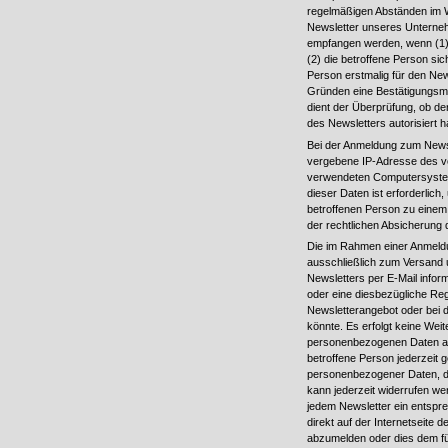
regelmäßigen Abständen im 
Newsletter unseres Unterneh
empfangen werden, wenn (1) d
(2) die betroffene Person sic
Person erstmalig für den New
Gründen eine Bestätigungsma
dient der Überprüfung, ob d
des Newsletters autorisiert h
Bei der Anmeldung zum Newsle
vergebene IP-Adresse des v
verwendeten Computersystem
dieser Daten ist erforderlic
betroffenen Person zu einem
der rechtlichen Absicherung d
Die im Rahmen einer Anmel
ausschließlich zum Versand
Newsletters per E-Mail infor
oder eine diesbezügliche Regi
Newsletterangebot oder bei 
könnte. Es erfolgt keine We
personenbezogenen Daten an
betroffene Person jederzeit g
personenbezogener Daten, die
kann jederzeit widerrufen we
jedem Newsletter ein entspre
direkt auf der Internetseite 
abzumelden oder dies dem für