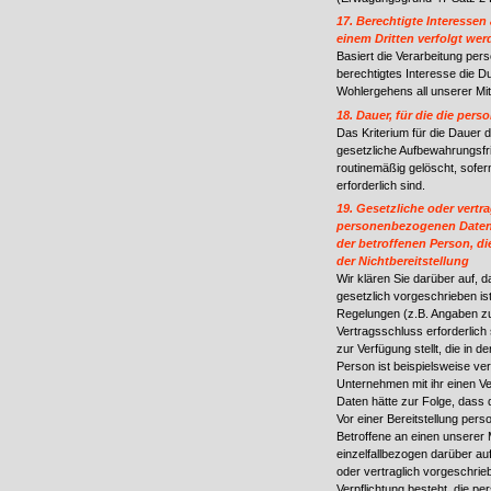
17. Berechtigte Interessen
einem Dritten verfolgt wer
Basiert die Verarbeitung pers
berechtigtes Interesse die 
Wohlergehens all unserer Mita
18. Dauer, für die die pe
Das Kriterium für die Dauer 
gesetzliche Aufbewahrungsfr
routinemäßig gelöscht, sofer
erforderlich sind.
19. Gesetzliche oder vertra
personenbezogenen Daten; 
der betroffenen Person, d
der Nichtbereitstellung
Wir klären Sie darüber auf, 
gesetzlich vorgeschrieben ist
Regelungen (z.B. Angaben zu
Vertragsschluss erforderlic
zur Verfügung stellt, die in 
Person ist beispielsweise ve
Unternehmen mit ihr einen Ve
Daten hätte zur Folge, dass 
Vor einer Bereitstellung pe
Betroffene an einen unserer 
einzelfallbezogen darüber au
oder vertraglich vorgeschrieb
Verpflichtung besteht, die p