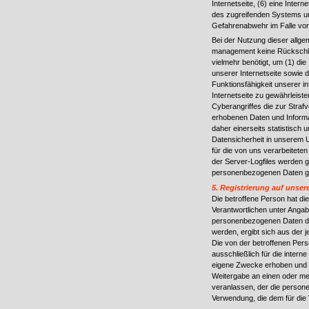
Internetseite, (6) eine Inter
des zugreifenden Systems und
Gefahrenabwehr im Falle von
Bei der Nutzung dieser allge
management keine Rückschlüs
vielmehr benötigt, um (1) die 
unserer Internetseite sowie d
Funktionsfähigkeit unserer 
Internetseite zu gewährleist
Cyberangriffes die zur Straf
erhobenen Daten und Inform
daher einerseits statistisch
Datensicherheit in unserem 
für die von uns verarbeitet
der Server-Logfiles werden 
personenbezogenen Daten ge
5. Registrierung auf unsere
Die betroffene Person hat die
Verantwortlichen unter Anga
personenbezogenen Daten dabe
werden, ergibt sich aus der j
Die von der betroffenen Pe
ausschließlich für die intern
eigene Zwecke erhoben und ge
Weitergabe an einen oder meh
veranlassen, der die persone
Verwendung, die dem für die 