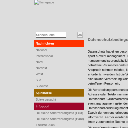
Datenschutzbeding
Nachrichten
National
Datenschutz hat einen beson
International
sport & event management. E
management ist grundsätzlic
Nord
betroffene Person besondere
Nordost
Anspruch nehmen möchte, kö
West
erforderlich werden. Ist die
eine solche Verarbeitung kein
Süd
betroffenen Person ein.
Südwest
Die Verarbeitung personenbe
Spielbörse
Adresse oder Telefonnummer e
Datenschutz-Grundverordnung
Spiele gesucht
event management geltenden
Infopool
Datenschutzerklärung möchte
Zweck der von uns erhobene
Deutsche Altherrenrangliste (Feld)
informieren. Ferner werden b
Deutsche Altherrenrangliste (Halle)
ihnen zustehenden Rechte au
Titelliste 2008
Die sportXmedia sport & even