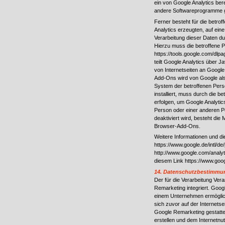
ein von Google Analytics ber
andere Softwareprogramme g
Ferner besteht für die betro
Analytics erzeugten, auf ein
Verarbeitung dieser Daten d
Hierzu muss die betroffene 
https://tools.google.com/dlp
teilt Google Analytics über 
von Internetseiten an Google 
Add-Ons wird von Google als
System der betroffenen Perso
installiert, muss durch die 
erfolgen, um Google Analytic
Person oder einer anderen Pe
deaktiviert wird, besteht die
Browser-Add-Ons.
Weitere Informationen und 
https://www.google.de/intl/de/
http://www.google.com/analyt
diesem Link https://www.googl
14. Datenschutzbestimmu
Der für die Verarbeitung Vera
Remarketing integriert. Goog
einem Unternehmen ermöglich
sich zuvor auf der Internets
Google Remarketing gestat
erstellen und dem Internetnu