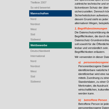
Titelliste 2007
zahlreiche technische und o
So wird bewertet
lückenlosen Schutz der über
sicherzustellen. Dennoch kö
Mannschaften
Sicherheitslücken aufweisen,
Nord
diesem Grund steht es jeder
alternativen Wegen, beispiels
Nordost
1. Begriffsbestimmungen
West
Die Datenschutzerklärung de
Süd
Begrifflichkeiten, die durch
Südwest
Datenschutz-Grundverordnu
soll sowohl für die Öffentlic
Wettbewerbe
lesbar und verständlich sein
Deutschlandweit
Begrifflichkeiten erläutern.
International
Wir verwenden in dieser Date
Nord
a) personenbezogene
Personenbezogene Daten sin
Nordost
identifizierbare natürlich
West
identifizierbar wird eine 
Süd
mittels Zuordnung zu ei
Südwest
Standortdaten, zu einer 
Merkmalen, die Ausdruck 
wirtschaftlichen, kulturell
werden kann.
b) betroffene Person
Betroffene Person ist jede 
personenbezogene Daten v