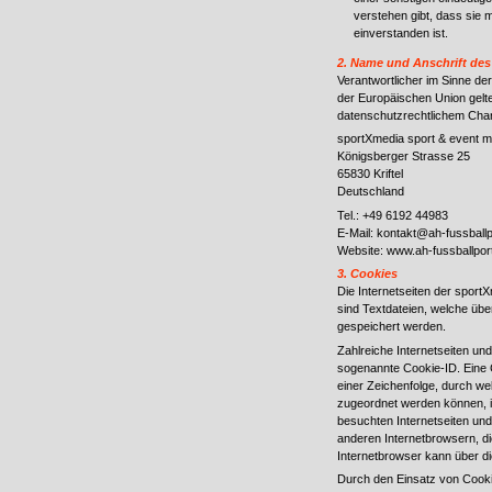
verstehen gibt, dass sie 
einverstanden ist.
2. Name und Anschrift des 
Verantwortlicher im Sinne de
der Europäischen Union gel
datenschutzrechtlichem Chara
sportXmedia sport & event 
Königsberger Strasse 25
65830 Kriftel
Deutschland
Tel.: +49 6192 44983
E-Mail: kontakt@ah-fussballp
Website: www.ah-fussballport
3. Cookies
Die Internetseiten der spor
sind Textdateien, welche üb
gespeichert werden.
Zahlreiche Internetseiten un
sogenannte Cookie-ID. Eine C
einer Zeichenfolge, durch we
zugeordnet werden können, i
besuchten Internetseiten und
anderen Internetbrowsern, di
Internetbrowser kann über di
Durch den Einsatz von Cook