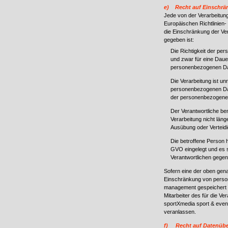
e) Recht auf Einschrä
Jede von der Verarbeitun
Europäischen Richtlinien
die Einschränkung der Ve
gegeben ist:
Die Richtigkeit der pe
und zwar für eine Dauer
personenbezogenen Da
Die Verarbeitung ist un
personenbezogenen Dat
der personenbezogene
Der Verantwortliche be
Verarbeitung nicht läng
Ausübung oder Verteid
Die betroffene Person 
GVO eingelegt und es s
Verantwortlichen gege
Sofern eine der oben gen
Einschränkung von person
management gespeichert si
Mitarbeiter des für die Ve
sportXmedia sport & even
veranlassen.
f) Recht auf Datenüber