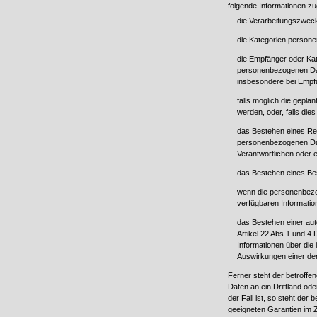
folgende Informationen z
die Verarbeitungszwec
die Kategorien persone
die Empfänger oder Ka
personenbezogenen Dat
insbesondere bei Empfän
falls möglich die gepl
werden, oder, falls dies
das Bestehen eines Rec
personenbezogenen Dat
Verantwortlichen oder 
das Bestehen eines Be
wenn die personenbezog
verfügbaren Informatio
das Bestehen einer aut
Artikel 22 Abs.1 und 
Informationen über die 
Auswirkungen einer der
Ferner steht der betroff
Daten an ein Drittland ode
der Fall ist, so steht der
geeigneten Garantien im 