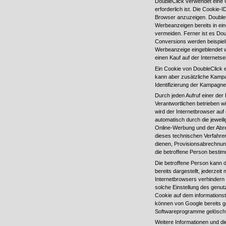
DoubleClick verwendet eine 
erforderlich ist. Die Cookie-
Browser anzuzeigen. DoubleC
Werbeanzeigen bereits in e
vermeiden. Ferner ist es Dou
Conversions werden beispiel
Werbeanzeige eingeblendet w
einen Kauf auf der Internetse
Ein Cookie von DoubleClick 
kann aber zusätzliche Kamp
Identifizierung der Kampagne
Durch jeden Aufruf einer der 
Verantwortlichen betrieben w
wird der Internetbrowser au
automatisch durch die jewei
Online-Werbung und der Abr
dieses technischen Verfahre
dienen, Provisionsabrechnun
die betroffene Person bestimm
Die betroffene Person kann d
bereits dargestellt, jederzei
Internetbrowsers verhindern
solche Einstellung des genu
Cookie auf dem informations
können von Google bereits g
Softwareprogramme gelösch
Weitere Informationen und 