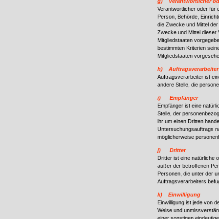
g) Verantwortlicher ode
Verantwortlicher oder für d
Person, Behörde, Einricht
die Zwecke und Mittel de
Zwecke und Mittel dieser
Mitgliedstaaten vorgegeb
bestimmten Kriterien sei
Mitgliedstaaten vorgeseh
h) Auftragsverarbeiter
Auftragsverarbeiter ist ei
andere Stelle, die person
i) Empfänger
Empfänger ist eine natürl
Stelle, der personenbezo
ihr um einen Dritten hand
Untersuchungsauftrags na
möglicherweise personenb
j) Dritter
Dritter ist eine natürlich
außer der betroffenen Pe
Personen, die unter der u
Auftragsverarbeiters befu
k) Einwilligung
Einwilligung ist jede von d
Weise und unmissverständ
einer sonstigen eindeutig