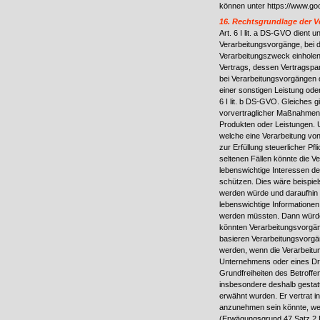
können unter https://www.goo
16. Rechtsgrundlage der V
Art. 6 I lit. a DS-GVO dient
Verarbeitungsvorgänge, bei d
Verarbeitungszweck einholen.
Vertrags, dessen Vertragspart
bei Verarbeitungsvorgängen de
einer sonstigen Leistung oder
6 I lit. b DS-GVO. Gleiches 
vorvertraglicher Maßnahmen e
Produkten oder Leistungen. U
welche eine Verarbeitung von
zur Erfüllung steuerlicher Pfli
seltenen Fällen könnte die 
lebenswichtige Interessen de
schützen. Dies wäre beispiel
werden würde und daraufhin 
lebenswichtige Informationen
werden müssten. Dann würde d
könnten Verarbeitungsvorgäng
basieren Verarbeitungsvorgä
werden, wenn die Verarbeitu
Unternehmens oder eines Drit
Grundfreiheiten des Betroff
insbesondere deshalb gestat
erwähnt wurden. Er vertrat i
anzunehmen sein könnte, wen
(Erwägungsgrund 47 Satz 2