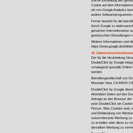
solche Einstellung des genu
Cookie auf dem informations
ein von Google Analytics ber
andere Softwareprogramme g
Ferner besteht für die betro
durch Google zu widersprech
genutzten Internetbrowser au
gewünschten Einstellungen 
Weitere Informationen und 
https://www.google.de/intl/de
15. Datenschutzbestimmu
Der für die Verarbeitung Ver
DoubleClick by Google integr
vorwiegend spezielle Online
werden.
Betreibergesellschaft von Do
Mountain View, CA 94043-13
DoubleClick by Google übertr
Aktivitäten Daten auf den Do
Anfrage an den Browser der b
setzt DoubleClick ein Cooki
Person. Was Cookies sind, wu
und Einblendung von Werbun
nutzerrelevante Werbung zu
zu erstellen oder diese zu 
derselben Werbung zu verme