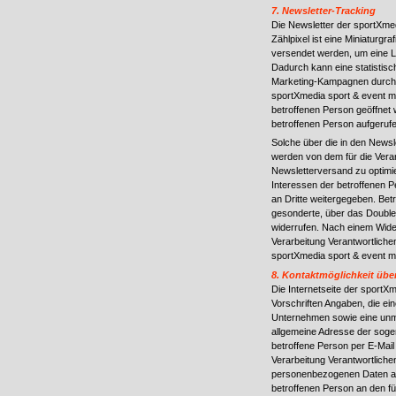
7. Newsletter-Tracking
Die Newsletter der sportXme
Zählpixel ist eine Miniaturgr
versendet werden, um eine L
Dadurch kann eine statistisc
Marketing-Kampagnen durchge
sportXmedia sport & event m
betroffenen Person geöffnet 
betroffenen Person aufgeruf
Solche über die in den News
werden von dem für die Vera
Newsletterversand zu optimie
Interessen der betroffenen
an Dritte weitergegeben. Betr
gesonderte, über das Double
widerrufen. Nach einem Wid
Verarbeitung Verantwortliche
sportXmedia sport & event m
8. Kontaktmöglichkeit über
Die Internetseite der sportX
Vorschriften Angaben, die e
Unternehmen sowie eine unmi
allgemeine Adresse der soge
betroffene Person per E-Mail
Verarbeitung Verantwortliche
personenbezogenen Daten auto
betroffenen Person an den für