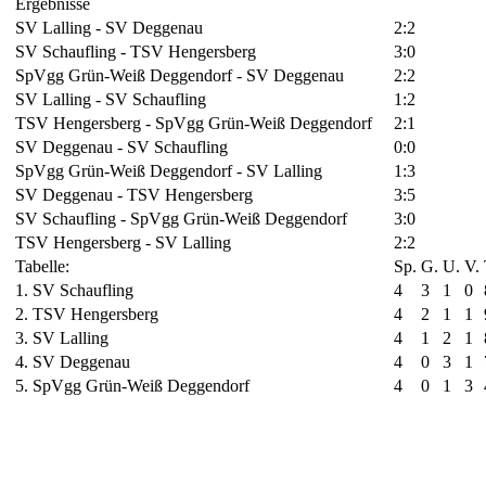
Ergebnisse
SV Lalling - SV Deggenau
2:2
SV Schaufling - TSV Hengersberg
3:0
SpVgg Grün-Weiß Deggendorf - SV Deggenau
2:2
SV Lalling - SV Schaufling
1:2
TSV Hengersberg - SpVgg Grün-Weiß Deggendorf
2:1
SV Deggenau - SV Schaufling
0:0
SpVgg Grün-Weiß Deggendorf - SV Lalling
1:3
SV Deggenau - TSV Hengersberg
3:5
SV Schaufling - SpVgg Grün-Weiß Deggendorf
3:0
TSV Hengersberg - SV Lalling
2:2
Tabelle:
Sp.
G.
U.
V.
1. SV Schaufling
4
3
1
0
2. TSV Hengersberg
4
2
1
1
3. SV Lalling
4
1
2
1
4. SV Deggenau
4
0
3
1
5. SpVgg Grün-Weiß Deggendorf
4
0
1
3