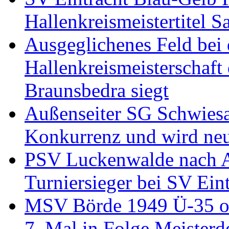
Hallenkreismeistertitel S
Ausgeglichenes Feld bei
Hallenkreismeisterschaft
Braunsbedra siegt
Außenseiter SG Schwiesa
Konkurrenz und wird ne
PSV Luckenwalde nach Au
Turniersieger bei SV Eint
MSV Börde 1949 Ü-35 oh
7. Mal in Folge Meisterde