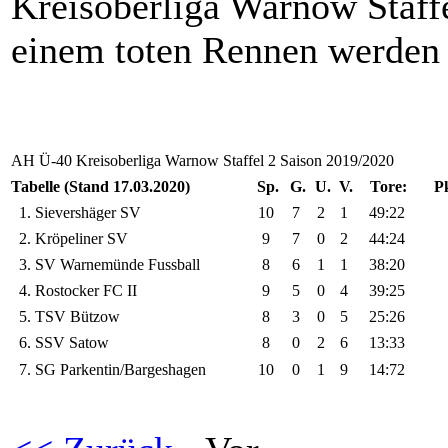
Kreisoberliga Warnow Staffel
einem toten Rennen werden 
AH Ü-40 Kreisoberliga Warnow Staffel 2 Saison 2019/2020
Tabelle (Stand 17.03.2020)
Sp.
G.
U.
V.
Tore:
P
1. Sievershäger SV
10
7
2
1
49:22
2. Kröpeliner SV
9
7
0
2
44:24
3. SV Warnemünde Fussball
8
6
1
1
38:20
4. Rostocker FC II
9
5
0
4
39:25
5. TSV Bützow
8
3
0
5
25:26
6. SSV Satow
8
0
2
6
13:33
7. SG Parkentin/Bargeshagen
10
0
1
9
14:72