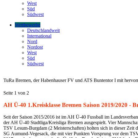
West
Süd
Südwest
Wettbewerbe
Deutschlandweit
International
Nord
Nordost
West
Süd
Südwest
TuRa Bremen, der Habenhauser FV und ATS Buntentor I mit hervor
Seite 1 von 2
AH Ü-40 1.Kreisklasse Bremen Saison 2019/2020 - 
Seit der Saison 2015/2016 ist im AH Ü-40 Fussball im Landesverband
der AH Ü-40 Stadtliga/Kreisliga Bremen ausgespielt. Vier Mannscha
TSV Lesum-Burgdam (2 Meisterschaften) holten sich in dieser Zeit 
SG Aumund-Vegesack, die mit vier Punkten Vorsprung vor dem TSV L