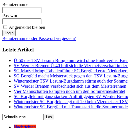
Benutzername
Passwort
Angemeldet bleiben
Benutzername oder Passwort vergessen?
Letzte Artikel
Ü-60 des TSV Lesum-Burgdamm wird ohne Punktverlust Brem
SV Werder Bremen Ü-40 holt sich die Vizemeisterschaft in d
SG Marßel bringt Tabellenführer SC Borgfeld erste Niederlage
SG Borgfeld macht Meisterstück gegen den TSV Lesum-Bur
Wintermeister TSV Lesum-Burgdamm stürmt auch der Sommerm
SV Werder Bremen verabschiedet sich aus dem Meisterrennen
Vier Mannschaften kämpfen noch um den Sommermeistertitel
SC Borgfeld mit ganz starkem Auftritt gegen SV Werder Brem
Wintermeister SC Borgfeld siegt mit 1:0 beim Vizemeister TS
Wintermeister SG Borgfeld mit Traumstart in die Sommerrunde
Nachrichten