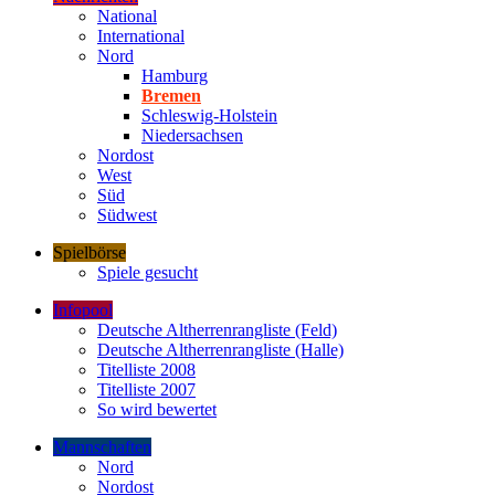
National
International
Nord
Hamburg
Bremen
Schleswig-Holstein
Niedersachsen
Nordost
West
Süd
Südwest
Spielbörse
Spiele gesucht
Infopool
Deutsche Altherrenrangliste (Feld)
Deutsche Altherrenrangliste (Halle)
Titelliste 2008
Titelliste 2007
So wird bewertet
Mannschaften
Nord
Nordost