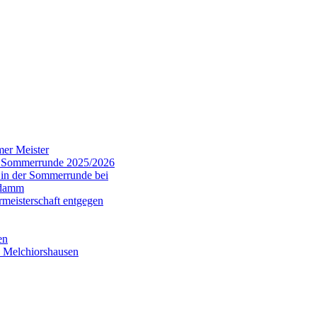
er Meister
er Sommerrunde 2025/2026
 in der Sommerrunde bei
gdamm
eisterschaft entgegen
en
V Melchiorshausen