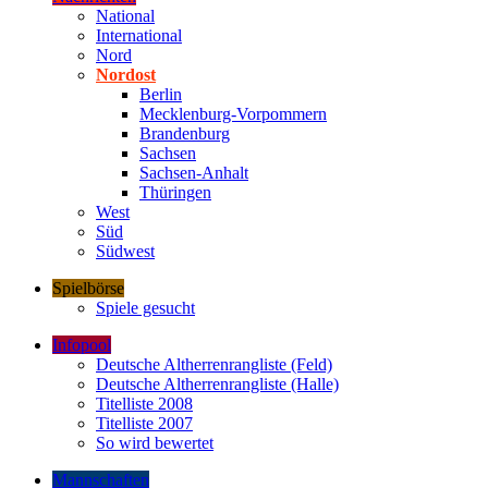
National
International
Nord
Nordost
Berlin
Mecklenburg-Vorpommern
Brandenburg
Sachsen
Sachsen-Anhalt
Thüringen
West
Süd
Südwest
Spielbörse
Spiele gesucht
Infopool
Deutsche Altherrenrangliste (Feld)
Deutsche Altherrenrangliste (Halle)
Titelliste 2008
Titelliste 2007
So wird bewertet
Mannschaften