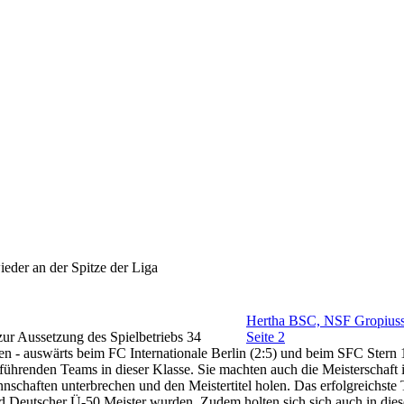
der an der Spitze der Liga
Hertha BSC, NSF Gropiusst
ur Aussetzung des Spielbetriebs 34
Seite 2
n - auswärts beim FC Internationale Berlin (2:5) und beim SFC Stern 1
 führenden Teams in dieser Klasse. Sie machten auch die Meisterschaft 
nschaften unterbrechen und den Meistertitel holen. Das erfolgreichst
eutscher Ü-50 Meister wurden. Zudem holten sich sich auch in diese