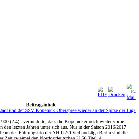
Beitragsinhalt
adt und der SSV Köpenick-Oberspree wieder an der Spitze der Liga
900 (2:4) - verhinderte, dass die Köpenicker noch weiter vorne
in den letzten Jahren unter sich aus. Nur in der Saison 2016/2017
e Team des Führungstrio der AH Ü-50 Verbandsliga Berlin sind die
r Zeit zweimal den Nordostdeutschen Ü-50 Titel. 4