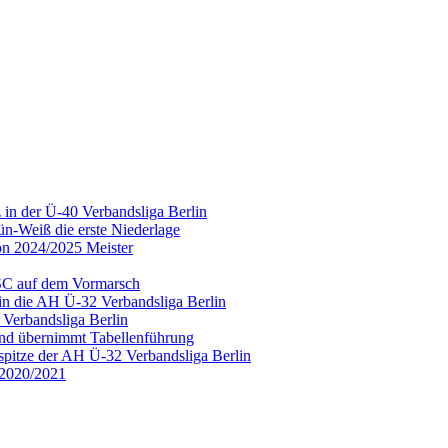
in der Ü-40 Verbandsliga Berlin
n-Weiß die erste Niederlage
on 2024/2025 Meister
BSC auf dem Vormarsch
in die AH Ü-32 Verbandsliga Berlin
 Verbandsliga Berlin
und übernimmt Tabellenführung
spitze der AH Ü-32 Verbandsliga Berlin
n 2020/2021