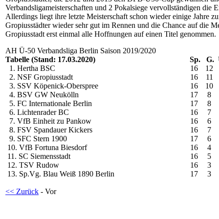
Verbandsligameisterschaften und 2 Pokalsiege vervollständigen die
Allerdings liegt ihre letzte Meisterschaft schon wieder einige Jahre 
Gropiusstädter wieder sehr gut im Rennen und die Chance auf die Me
Gropiusstadt erst einmal alle Hoffnungen auf einen Titel genommen.
AH Ü-50 Verbandsliga Berlin Saison 2019/2020
Tabelle (Stand: 17.03.2020)
Sp.
G.
1. Hertha BSC
16
12
2. NSF Gropiusstadt
16
11
3. SSV Köpenick-Oberspree
16
10
4. BSV GW Neukölln
17
8
5. FC Internationale Berlin
17
8
6. Lichtenrader BC
16
7
7. VfB Einheit zu Pankow
16
6
8. FSV Spandauer Kickers
16
7
9. SFC Stern 1900
17
6
10. VfB Fortuna Biesdorf
16
4
11. SC Siemensstadt
16
5
12. TSV Rudow
16
3
13. Sp.Vg. Blau Weiß 1890 Berlin
17
3
<< Zurück
- Vor