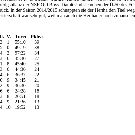
 Erfolgsbilanz der NSF Old Boys. Damit sind sie neben der Ü-50 des F
zurück. In der Saison 2014/2015 schnappten sie der Hertha den Titel weg,
isterschaft war sehr gut, weil man auch die Herthaner noch zuhause 
U.
V.
Tore:
Pkte.:
3
1
55:10
39
5
0
49:19
38
4
2
57:22
34
3
6
35:30
27
1
8
45:40
25
3
6
44:36
24
4
6
36:37
22
0
9
34:45
21
2
9
36:30
20
6
6
24:28
18
3
8
26:51
18
4
9
21:36
13
4
10
19:52
13