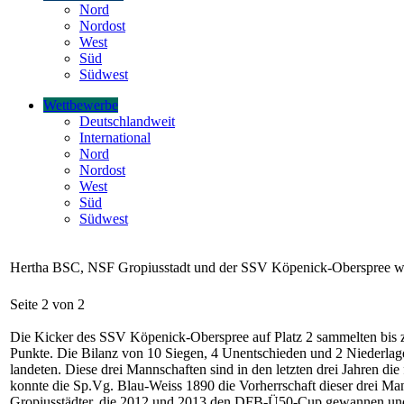
Nord
Nordost
West
Süd
Südwest
Wettbewerbe
Deutschlandweit
International
Nord
Nordost
West
Süd
Südwest
Hertha BSC, NSF Gropiusstadt und der SSV Köpenick-Oberspree wie
Seite 2 von 2
Die Kicker des SSV Köpenick-Oberspree auf Platz 2 sammelten bis z
Punkte. Die Bilanz von 10 Siegen, 4 Unentschieden und 2 Niederlage
landeten. Diese drei Mannschaften sind in den letzten drei Jahren die
konnte die Sp.Vg. Blau-Weiss 1890 die Vorherrschaft dieser drei Man
Gropiusstädter, die 2012 und 2013 den DFB-Ü50-Cup gewannen und D