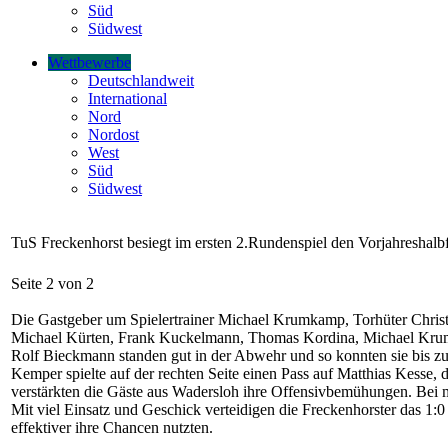
Süd
Südwest
Wettbewerbe
Deutschlandweit
International
Nord
Nordost
West
Süd
Südwest
TuS Freckenhorst besiegt im ersten 2.Rundenspiel den Vorjahreshalb
Seite 2 von 2
Die Gastgeber um Spielertrainer Michael Krumkamp, Torhüter Chris
Michael Kürten, Frank Kuckelmann, Thomas Kordina, Michael Krumk
Rolf Bieckmann standen gut in der Abwehr und so konnten sie bis z
Kemper spielte auf der rechten Seite einen Pass auf Matthias Kesse, 
verstärkten die Gäste aus Wadersloh ihre Offensivbemühungen. Bei 
Mit viel Einsatz und Geschick verteidigen die Freckenhorster das 1:0
effektiver ihre Chancen nutzten.