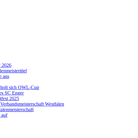
r 2026
enmeistertitel
e aus
n holt sich OWL-Cup
es SC Enger
fest 2025
 Verbandsmeisterschaft Westfalen
alenmeisterschaft
 auf