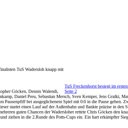
finalisten TuS Wadersloh knapp mit
TuS Freckenhorst besiegt im erste
topher Göcken, Dennis Walendi,
Seite 2
amp, Daniel Preu, Sebastian Mersch, Sven Kemper, Jens Gralki, Ma
um Pausenpfiff bei ausgeglichenem Spiel mit 0:0 in die Pause gehen. 
dieser startet einen Lauf auf der Außenbahn und flankte präzise in den
mehreren guten Chancen der Wadersloher rettete Chris Göcken den kn
 und ziehen in die 2.Runde des Potts-Cups ein. Ein hart erkämpfter Si