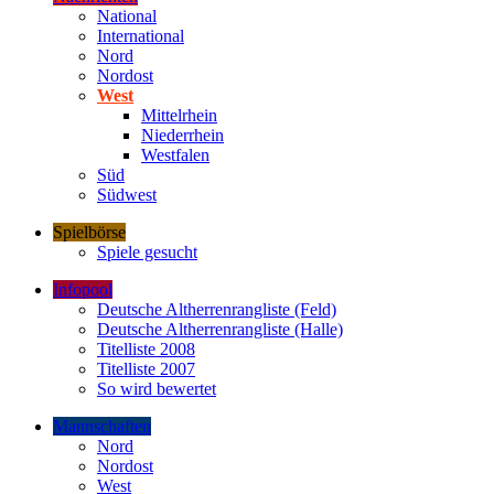
National
International
Nord
Nordost
West
Mittelrhein
Niederrhein
Westfalen
Süd
Südwest
Spielbörse
Spiele gesucht
Infopool
Deutsche Altherrenrangliste (Feld)
Deutsche Altherrenrangliste (Halle)
Titelliste 2008
Titelliste 2007
So wird bewertet
Mannschaften
Nord
Nordost
West