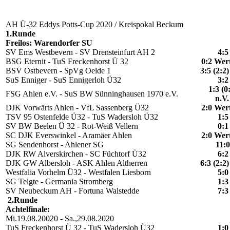
AH Ü-32 Eddys Potts-Cup 2020 / Kreispokal Beckum
1.Runde
Freilos: Warendorfer SU
SV Ems Westbevern - SV Drensteinfurt AH 2
4:5
BSG Eternit - TuS Freckenhorst Ü 32
0:2 Wer
BSV Ostbevern - SpVg Oelde 1
3:5 (2:2)
SuS Enniger - SuS Ennigerloh Ü32
3:2
1:3 (0
FSG Ahlen e.V. - SuS BW Sünninghausen 1970 e.V.
n.V
DJK Vorwärts Ahlen - VfL Sassenberg Ü32
2:0 Wer
TSV 95 Ostenfelde Ü32 - TuS Wadersloh Ü32
1:5
SV BW Beelen Ü 32 - Rot-Weiß Vellern
0:1
SC DJK Everswinkel - Aramäer Ahlen
2:0 Wer
SG Sendenhorst - Ahlener SG
11:0
DJK RW Alverskirchen - SC Füchtorf Ü32
6:2
DJK GW Albersloh - ASK Ahlen Altherren
6:3 (2:2)
Westfalia Vorhelm Ü32 - Westfalen Liesborn
5:0
SG Telgte - Germania Stromberg
1:3
SV Neubeckum AH - Fortuna Walstedde
7:3
2.Runde
Achtelfinale:
Mi.19.08.20020 - Sa.,29.08.2020
TuS Freckenhorst Ü 32 - TuS Wadersloh Ü32
1:0