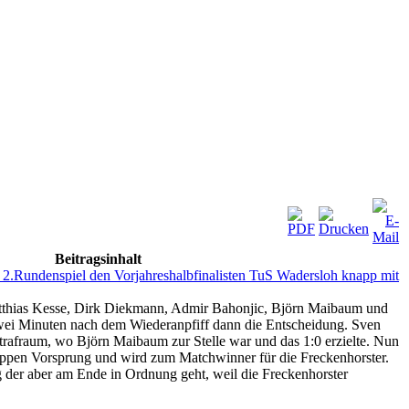
Beitragsinhalt
n 2.Rundenspiel den Vorjahreshalbfinalisten TuS Wadersloh knapp mit
tthias Kesse, Dirk Diekmann, Admir Bahonjic, Björn Maibaum und
Zwei Minuten nach dem Wiederanpfiff dann die Entscheidung. Sven
 Strafraum, wo Björn Maibaum zur Stelle war und das 1:0 erzielte. Nun
appen Vorsprung und wird zum Matchwinner für die Freckenhorster.
eg der aber am Ende in Ordnung geht, weil die Freckenhorster