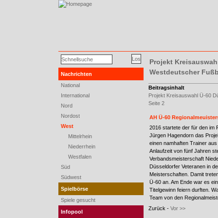
Projekt Kreisauswahl
Westdeutscher Fußb
Nachrichten
National
Seite
Beitragsinhalt
1
International
Projekt Kreisauswahl Ü-60 D
von
Seite 2
Nord
2
Nordost
AH Ü-60 Regionalmeuister
West
2016 startete der für den im
Jürgen Hagendorn das Projek
Mittelrhein
einen namhaften Trainer aus
Niederrhein
Anlaufzeit von fünf Jahren st
Westfalen
Verbandsmeisterschaft Niede
Düsseldorfer Veteranen in d
Süd
Meisterschaften. Damit tret
Südwest
Ü-60 an. Am Ende war es ein
Spielbörse
Titelgewinn feiern durften. W
Team von den Regionalmeiste
Spiele gesucht
Zurück -
Vor >>
Infopool