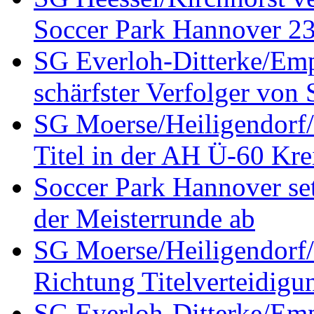
Soccer Park Hannover 23 
SG Everloh-Ditterke/Emp
schärfster Verfolger von
SG Moerse/Heiligendorf/H
Titel in der AH Ü-60 Kre
Soccer Park Hannover set
der Meisterrunde ab
SG Moerse/Heiligendorf/H
Richtung Titelverteidigu
SG Everloh-Ditterke/Emp