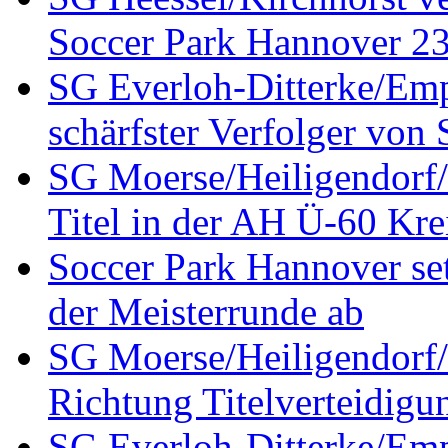
Soccer Park Hannover 23 
SG Everloh-Ditterke/Emp
schärfster Verfolger von
SG Moerse/Heiligendorf/H
Titel in der AH Ü-60 Kre
Soccer Park Hannover set
der Meisterrunde ab
SG Moerse/Heiligendorf/H
Richtung Titelverteidigu
SG Everloh-Ditterke/Emp