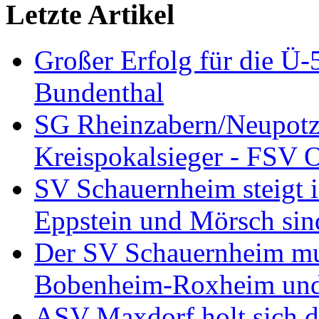
Letzte Artikel
Großer Erfolg für die Ü
Bundenthal
SG Rheinzabern/Neupotz
Kreispokalsieger - FSV O
SV Schauernheim steigt in
Eppstein und Mörsch sind
Der SV Schauernheim muß
Bobenheim-Roxheim und 
ASV Maxdorf holt sich de