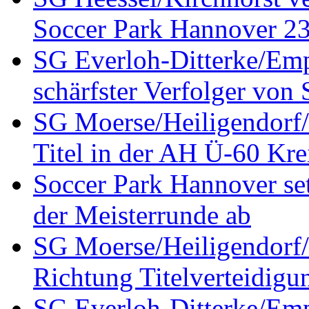
Soccer Park Hannover 23 
SG Everloh-Ditterke/Emp
schärfster Verfolger von
SG Moerse/Heiligendorf/H
Titel in der AH Ü-60 Kre
Soccer Park Hannover set
der Meisterrunde ab
SG Moerse/Heiligendorf/H
Richtung Titelverteidigu
SG Everloh-Ditterke/Emp