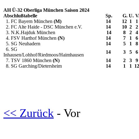
AH Ü-32 Oberliga München Saison 2024
Abschlußtabelle
Sp.
G.
U.
V
1. FC Bayern München
(M)
14
12
1
1
2. FC Alte Haide - DSC München e.V.
14
10
2
2
3. N.K.Hajduk München
14
8
2
4
4. FSV Harthof München
(N)
14
7
1
6
5. SG Neuhadern
14
5
1
8
6. SG
14
3
5
6
Inhausen/Lohhof/Riedmoos/Haimhausen
7. TSV 1860 München
(N)
14
2
3
9
8. SG Garching/Dietersheim
14
1
1
1
<< Zurück
- Vor