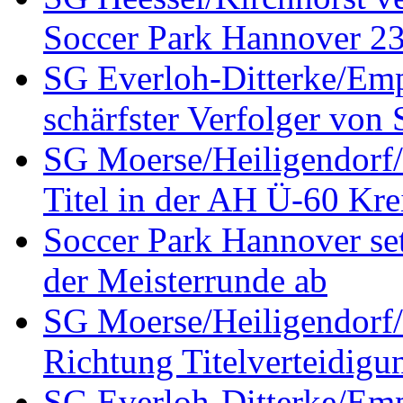
Soccer Park Hannover 23 
SG Everloh-Ditterke/Emp
schärfster Verfolger von
SG Moerse/Heiligendorf/H
Titel in der AH Ü-60 Kre
Soccer Park Hannover set
der Meisterrunde ab
SG Moerse/Heiligendorf/H
Richtung Titelverteidigu
SG Everloh-Ditterke/Emp