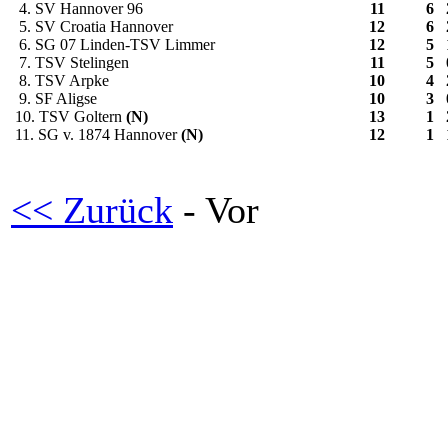
4. SV Hannover 96
11
6
5. SV Croatia Hannover
12
6
6. SG 07 Linden-TSV Limmer
12
5
7. TSV Stelingen
11
5
8. TSV Arpke
10
4
9. SF Aligse
10
3
10. TSV Goltern
(N)
13
1
11. SG v. 1874 Hannover
(N)
12
1
<< Zurück
- Vor