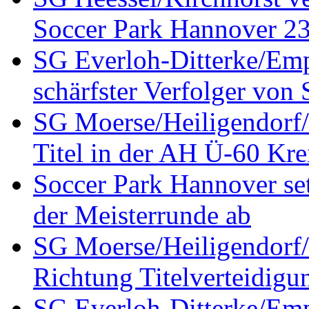
Soccer Park Hannover 23 
SG Everloh-Ditterke/Emp
schärfster Verfolger von
SG Moerse/Heiligendorf/H
Titel in der AH Ü-60 Kre
Soccer Park Hannover set
der Meisterrunde ab
SG Moerse/Heiligendorf/H
Richtung Titelverteidigu
SG Everloh-Ditterke/Emp