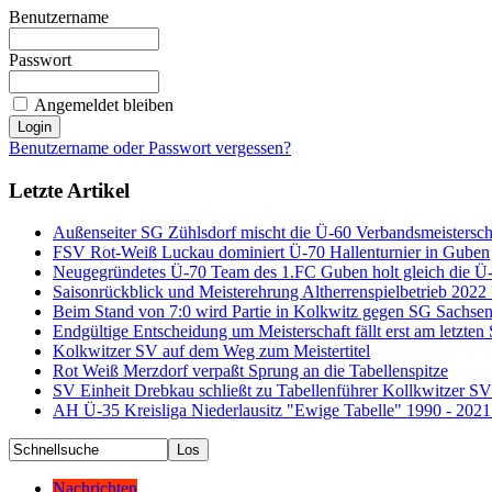
Benutzername
Passwort
Angemeldet bleiben
Benutzername oder Passwort vergessen?
Letzte Artikel
Außenseiter SG Zühlsdorf mischt die Ü-60 Verbandsmeistersch
FSV Rot-Weiß Luckau dominiert Ü-70 Hallenturnier in Guben
Neugegründetes Ü-70 Team des 1.FC Guben holt gleich die Ü-
Saisonrückblick und Meisterehrung Altherrenspielbetrieb 202
Beim Stand von 7:0 wird Partie in Kolkwitz gegen SG Sachse
Endgültige Entscheidung um Meisterschaft fällt erst am letzten 
Kolkwitzer SV auf dem Weg zum Meistertitel
Rot Weiß Merzdorf verpaßt Sprung an die Tabellenspitze
SV Einheit Drebkau schließt zu Tabellenführer Kollkwitzer S
AH Ü-35 Kreisliga Niederlausitz "Ewige Tabelle" 1990 - 2021
Nachrichten