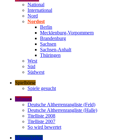
National
International
Nord
Nordost
Berlin
Mecklenburg-Vorpommern
Brandenburg
Sachsen
Sachsen-Anhalt
Thüringen
West
Süd
Südwest
Spielbörse
Spiele gesucht
Infopool
Deutsche Altherrenrangliste (Feld)
Deutsche Altherrenrangliste (Halle)
Titelliste 2008
Titelliste 2007
So wird bewertet
Mannschaften