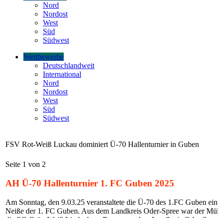
Nord
Nordost
West
Süd
Südwest
Wettbewerbe
Deutschlandweit
International
Nord
Nordost
West
Süd
Südwest
FSV Rot-Weiß Luckau dominiert Ü-70 Hallenturnier in Guben
Seite 1 von 2
AH Ü-70 Hallenturnier 1. FC Guben 2025
Am Sonntag, den 9.03.25 veranstaltete die Ü-70 des 1.FC Guben ei
Neiße der 1. FC Guben. Aus dem Landkreis Oder-Spree war der Mü