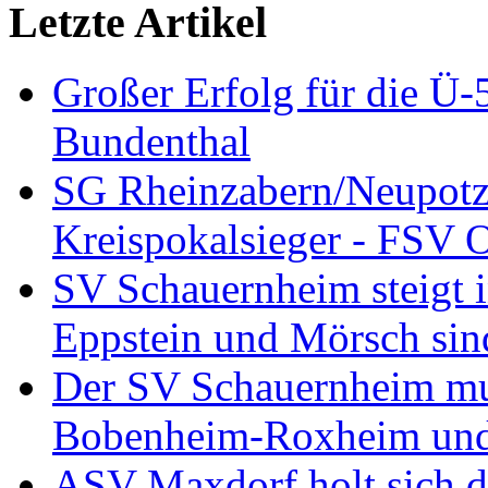
Letzte Artikel
Großer Erfolg für die Ü
Bundenthal
SG Rheinzabern/Neupotz
Kreispokalsieger - FSV O
SV Schauernheim steigt in
Eppstein und Mörsch sind
Der SV Schauernheim muß
Bobenheim-Roxheim und 
ASV Maxdorf holt sich de