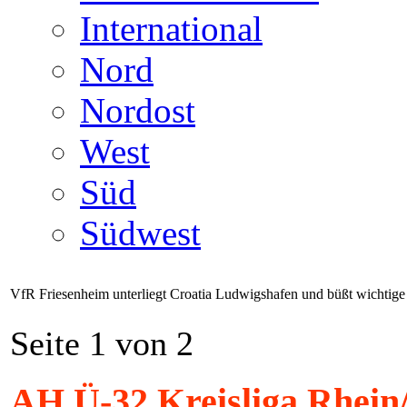
International
Nord
Nordost
West
Süd
Südwest
VfR Friesenheim unterliegt Croatia Ludwigshafen und büßt wichtige
Seite 1 von 2
AH Ü-32 Kreisliga Rhein/