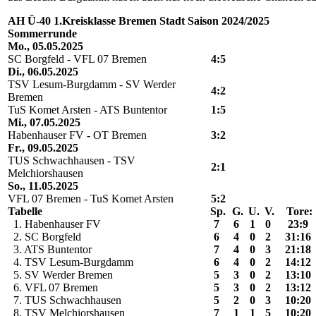
AH Ü-40 1.Kreisklasse Bremen Stadt Saison 2024/2025
Sommerrunde
Mo., 05.05.2025
SC Borgfeld - VFL 07 Bremen
4:5
Di., 06.05.2025
TSV Lesum-Burgdamm - SV Werder
4:2
Bremen
TuS Komet Arsten - ATS Buntentor
1:5
Mi., 07.05.2025
Habenhauser FV - OT Bremen
3:2
Fr., 09.05.2025
TUS Schwachhausen - TSV
2:1
Melchiorshausen
So., 11.05.2025
VFL 07 Bremen - TuS Komet Arsten
5:2
Tabelle
Sp.
G.
U.
V.
Tore:
1. Habenhauser FV
7
6
1
0
23:9
2. SC Borgfeld
6
4
0
2
31:16
3. ATS Buntentor
7
4
0
3
21:18
4. TSV Lesum-Burgdamm
6
4
0
2
14:12
5. SV Werder Bremen
5
3
0
2
13:10
6. VFL 07 Bremen
5
3
0
2
13:12
7. TUS Schwachhausen
5
2
0
3
10:20
8. TSV Melchiorshausen
7
1
1
5
10:20