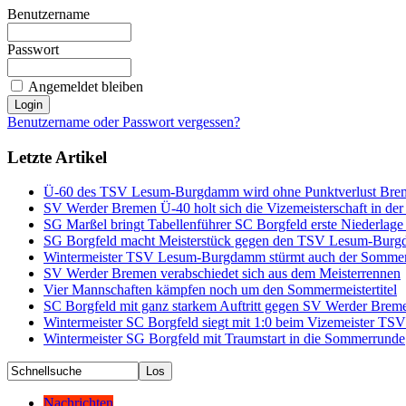
Benutzername
Passwort
Angemeldet bleiben
Benutzername oder Passwort vergessen?
Letzte Artikel
Ü-60 des TSV Lesum-Burgdamm wird ohne Punktverlust Brem
SV Werder Bremen Ü-40 holt sich die Vizemeisterschaft in d
SG Marßel bringt Tabellenführer SC Borgfeld erste Niederlage
SG Borgfeld macht Meisterstück gegen den TSV Lesum-Bur
Wintermeister TSV Lesum-Burgdamm stürmt auch der Sommerm
SV Werder Bremen verabschiedet sich aus dem Meisterrennen
Vier Mannschaften kämpfen noch um den Sommermeistertitel
SC Borgfeld mit ganz starkem Auftritt gegen SV Werder Brem
Wintermeister SC Borgfeld siegt mit 1:0 beim Vizemeister TS
Wintermeister SG Borgfeld mit Traumstart in die Sommerrunde
Nachrichten