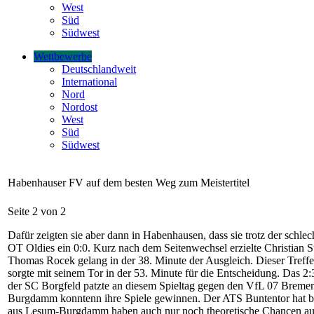
West
Süd
Südwest
Wettbewerbe
Deutschlandweit
International
Nord
Nordost
West
Süd
Südwest
Habenhauser FV auf dem besten Weg zum Meistertitel
Seite 2 von 2
Dafür zeigten sie aber dann in Habenhausen, dass sie trotz der schlech
OT Oldies ein 0:0. Kurz nach dem Seitenwechsel erzielte Christian 
Thomas Rocek gelang in der 38. Minute der Ausgleich. Dieser Treffer
sorgte mit seinem Tor in der 53. Minute für die Entscheidung. Das
der SC Borgfeld patzte an diesem Spieltag gegen den VfL 07 Bremen.
Burgdamm konntenn ihre Spiele gewinnen. Der ATS Buntentor hat bei
aus Lesum-Burgdamm haben auch nur noch theoretische Chancen auf 