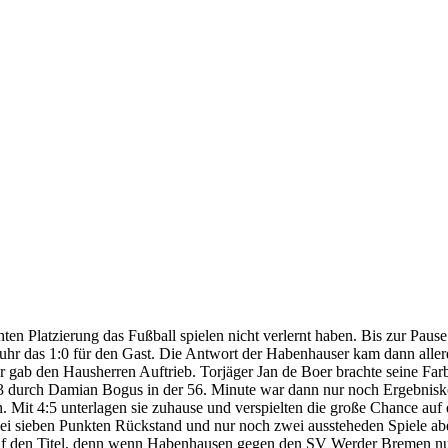
ten Platzierung das Fußball spielen nicht verlernt haben. Bis zur Pause 
Suhr das 1:0 für den Gast. Die Antwort der Habenhauser kam dann aller
 gab den Hausherren Auftrieb. Torjäger Jan de Boer brachte seine Far
 2:3 durch Damian Bogus in der 56. Minute war dann nur noch Ergebni
 Mit 4:5 unterlagen sie zuhause und verspielten die große Chance au
 sieben Punkten Rückstand und nur noch zwei aussteheden Spiele abe
den Titel, denn wenn Habenhausen gegen den SV Werder Bremen nur ei