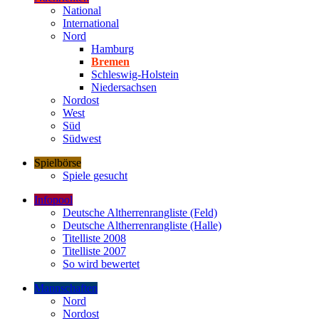
National
International
Nord
Hamburg
Bremen
Schleswig-Holstein
Niedersachsen
Nordost
West
Süd
Südwest
Spielbörse
Spiele gesucht
Infopool
Deutsche Altherrenrangliste (Feld)
Deutsche Altherrenrangliste (Halle)
Titelliste 2008
Titelliste 2007
So wird bewertet
Mannschaften
Nord
Nordost