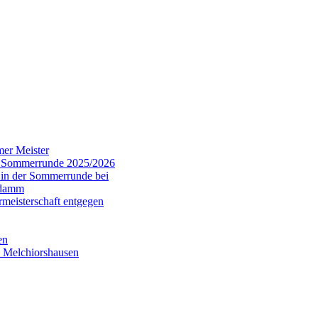
er Meister
er Sommerrunde 2025/2026
 in der Sommerrunde bei
gdamm
eisterschaft entgegen
en
V Melchiorshausen