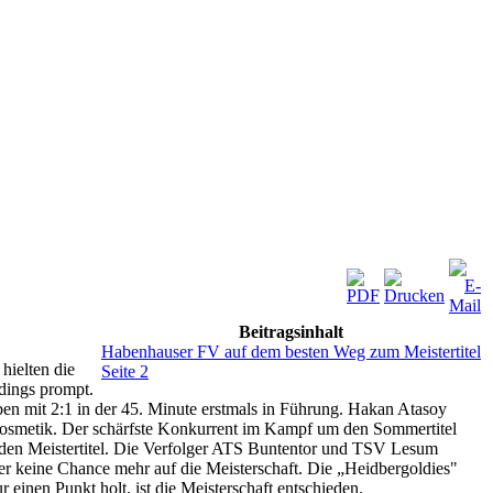
Beitragsinhalt
Habenhauser FV auf dem besten Weg zum Meistertitel
hielten die
Seite 2
dings prompt.
ben mit 2:1 in der 45. Minute erstmals in Führung. Hakan Atasoy
skosmetik. Der schärfste Konkurrent im Kampf um den Sommertitel
f den Meistertitel. Die Verfolger ATS Buntentor und TSV Lesum
r keine Chance mehr auf die Meisterschaft. Die „Heidbergoldies"
nen Punkt holt, ist die Meisterschaft entschieden.