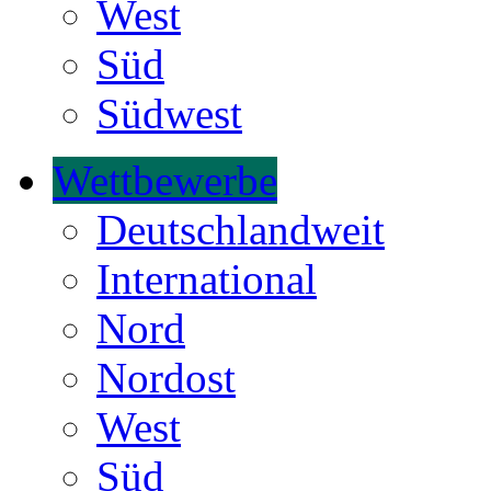
West
Süd
Südwest
Wettbewerbe
Deutschlandweit
International
Nord
Nordost
West
Süd