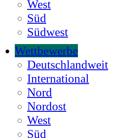
West
Süd
Südwest
Wettbewerbe
Deutschlandweit
International
Nord
Nordost
West
Süd