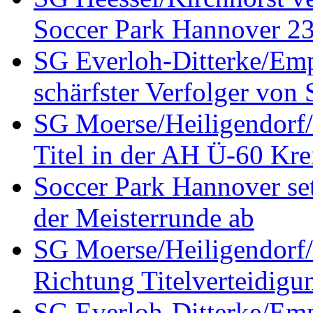
Soccer Park Hannover 23 
SG Everloh-Ditterke/Emp
schärfster Verfolger von
SG Moerse/Heiligendorf/H
Titel in der AH Ü-60 Kre
Soccer Park Hannover set
der Meisterrunde ab
SG Moerse/Heiligendorf/H
Richtung Titelverteidigu
SG Everloh-Ditterke/Emp