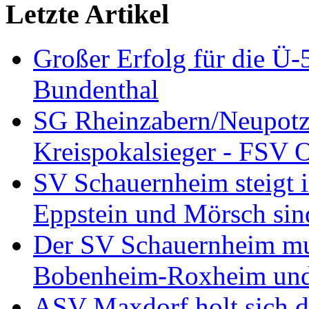
Letzte Artikel
Großer Erfolg für die Ü
Bundenthal
SG Rheinzabern/Neupotz
Kreispokalsieger - FSV O
SV Schauernheim steigt in
Eppstein und Mörsch sind
Der SV Schauernheim muß
Bobenheim-Roxheim und 
ASV Maxdorf holt sich de