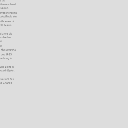
t die
 überraschend
-Taunus
erraschend ins
kalfinale ein
ille erreicht
30. Mai in
l zieht als
rombacher
in
um
5 Hessenpokal
e des Ü-35
aschung in
ille zieht in
wald düpiert
eim läßt SG
ine Chance