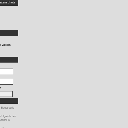
atenschutz
r werden
n
Siegesserie
erfolgreich den
pokal in