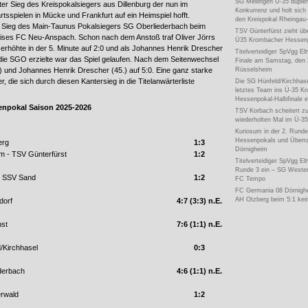
SG Meilingen Ü-35 düpier
ter Sieg des Kreispokalsiegers aus Dillenburg der nun im
Konkurrenz und holt sich
rtsspielen in Mücke und Frankfurt auf ein Heimspiel hofft.
den Kreispokal Rheingau
0 Sieg des Main-Taunus Pokalsiegers SG Oberliederbach beim
TSV Günterfürst zieht üb
ises FC Neu-Anspach. Schon nach dem Anstoß traf Oliver Jörrs
Ü35 Krombacher Hessenpo
 erhöhte in der 5. Minute auf 2:0 und als Johannes Henrik Drescher
Titelverteidiger SpVgg Eltv
r die SGO erzielte war das Spiel gelaufen. Nach dem Seitenwechsel
Finale am Samstag, den 
Rüsselsheim
) und Johannes Henrik Drescher (45.) auf 5:0. Eine ganz starke
, die sich durch diesen Kantersieg in die Titelanwärterliste
Die SG Hünfeld/Kirchhase
letztes Team ins Ü-35 K
Hessenpokal-Halbfinale e
npokal Saison 2025-2026
TSV Korbach scheitert z
wiederholten Mal im Ü-3
Kuriosum in der 2. Rund
Hessenpokals und Überr
erg
1:3
Dörnigheim
m - TSV Günterfürst
1:2
Titelverteidiger SpVgg Eltv
Runde 3 ein – SG Wester
- SSV Sand
1:2
FC Tempo
FC Germania 08 Dörnigh
AH Otzberg beim 5:1 ke
dorf
4:7 (3:3) n.E.
st
7:6 (1:1) n.E.
/Kirchhasel
0:3
derbach
4:6 (1:1) n.E.
rwald
1:2