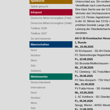
Spielbörse
Unterschied aus. Ein verdien
Viertelfinale nach zwei Auswä
Spiele gesucht
Eine klare Sache war der 5:
Infopool
Vertreter des Hochtaunuskre
zum 1:0. Florian Jagodzinski
Deutsche Altherrenrangliste (Feld)
in der 10. Minute das 3:0 fü
Deutsche Altherrenrangliste (Halle)
erhöhten Dominik Lange (38.
Titelliste 2008
Leistung der Oberliederbacher
einreihten.
Titelliste 2007
AH Ü-35 Krombacher Hesse
So wird bewertet
1. Runde
Mannschaften
Mi., 20.08.2025
Nord
SV Erzhausen - SG AH Otzb
FC Starkenburgia Heppenhei
Nordost
Fr., 22.08.2025
West
SG Brunslar/Wolfershausen 
Süd
Mi., 27.08.2025
Südwest
FC Cleeberg - SG Treis/Allen
Fr., 29.08.2025
Wettbewerbe
FC Neu-Anspach - TSV Höch
Deutschlandweit
Mo., 01.09.2025
International
FV Fulda-Horas - SG Hünfeld
Mi., 03.09.2025
Nord
1. SC Kohlheck - SG Oberlie
Nordost
Fr., 05.09.2025
West
Spvgg. Mücke - AHSG Weste
Süd
Fr., 12.09.2025