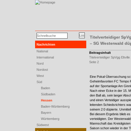
Titelverteidiger SpVg
– SG Westerwald dü
Nachrichten
National
Seite
Beitragsinhalt
2
International
Titelverteidiger SpVgg Eltvil
von
Seite 2
Nord
2
Nordost
West
Eine Pokal-Überraschung sc
Geheimfavoriten FC Tempo Fr
Süd
auf der Sportanlage Am Ginn
Baden
Nach einer Ecke in der 15. M
Südbaden
den Ball ab, sein langer Ab
und einen Verteidiger ausspie
Hessen
leitenden Schiedsrichters w
Baden-Württemberg
seinem 2:0 düpierte. Unmitte
Bayern
Bei diesem Ergebnis blieb es
Württemberg
verteidigten. Der Westerwal
Mannschaft das Kreisligisten 
Südwest
Saison schon wieder in der 