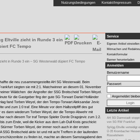
Nutzungsbedingungen
Kontakt/Impressum
D
Service
g Eltville zieht in Runde 3 ein
Eigenen Artikel einstellen
piert FC Tempo
Mitmachen und Redakteu
Kontaktformular
Banner herunterladen
le zieht in Runde 3 ein – SG Westerwald düpiert FC Tempo
Anmelden
Benutzername
haffte die neu zusammengestellte AH SG Westerwald. Beim
Passwort
ankfurt siegten sie mit 2:1. Matchwinner an diesem 01. November
heimer Wäldchen der Angreifer der SSG Breitscheid Torben Weyel.
Angemeldet bleibe
inute für die Gastgeber fing der gute SG-Torwart Daniel Holländer
schlag fand Torben Weyel, der den Tempo-Torwart Aleksandar Jevic
lte und zum 1:0 traf. Eine Minute vor dem Halbzeitpfiff des gut
Letzte Artikel
ar es dann wiederum Torben Weyel, der die Tempo-Abwehr mit
lbar nach diesem Tor traf Tempo Spieler Dorde Dragojevic zum 1:2.
AH SG Darmstadt stoppt 
 bis zum Ende, weil die Kicker aus dem Lah-Dull Kreis geschickt
von SG RW Frankfurt
d Stürmer Torben Weyel, der immer noch auch in der ersten
SpVgg Eltville verteidigt 
Ü-35 Krombacher Hessen
A SSG Breitscheid aktiv ist und mit acht Treffern in der laufenden
Rüsselsheim
Torschützenliste zu finden ist, machte an diesem Samstagabend den