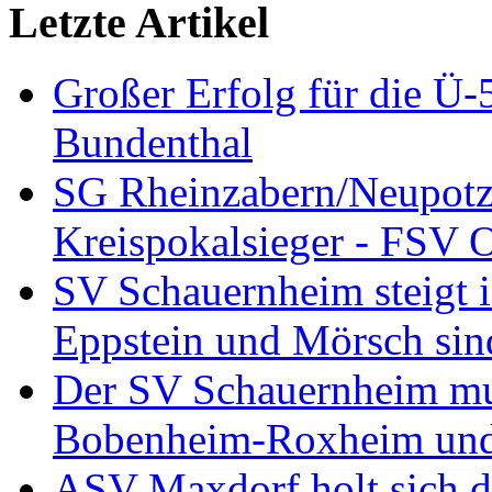
Letzte Artikel
Großer Erfolg für die Ü
Bundenthal
SG Rheinzabern/Neupotz
Kreispokalsieger - FSV O
SV Schauernheim steigt in
Eppstein und Mörsch sind
Der SV Schauernheim muß
Bobenheim-Roxheim und 
ASV Maxdorf holt sich de