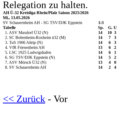
Relegation zu halten.
AH Ü-32 Kreisliga Rhein/Pfalz Saison 2025/2026
Mi., 13.05.2026
SV Schauernheim AH - SG TSV/DJK Eppstein
1:3
Tabelle
Sp.
G.
U
1. ASV Maxdorf Ü32 (N)
14
10
3
2. SC Bobenheim-Roxheim ü32 (M)
14
7
3
3. TuS 1906 Altrip (N)
14
6
3
4. VfR Friesenheim AH
13
6
2
5. LSC 1925 Ludwigshafen
14
6
1
6. SG TSV/DJK Eppstein (N)
14
5
2
7. ASV Mörsch Ü32 (N)
13
4
0
8. SV Schauernheim AH
14
2
4
<< Zurück
- Vor