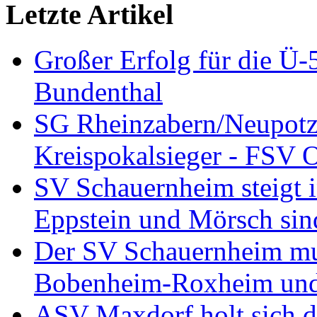
Letzte Artikel
Großer Erfolg für die Ü
Bundenthal
SG Rheinzabern/Neupotz
Kreispokalsieger - FSV O
SV Schauernheim steigt in
Eppstein und Mörsch sind
Der SV Schauernheim muß
Bobenheim-Roxheim und 
ASV Maxdorf holt sich de